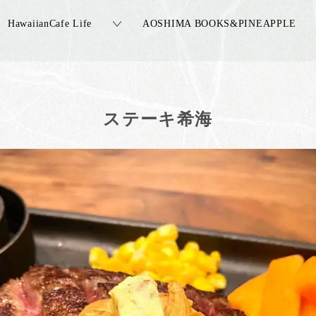
HawaiianCafe Life
AOSHIMA BOOKS&PINEAPPLE
ステーキ希海