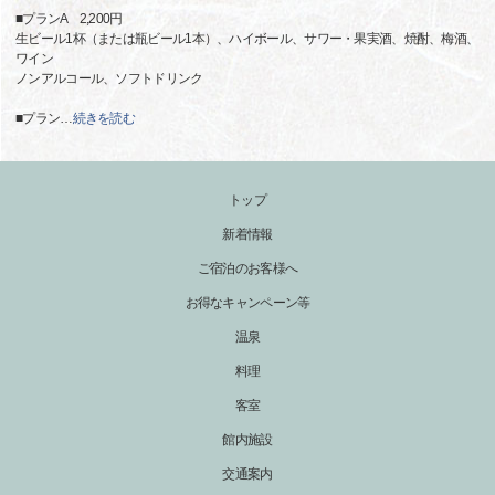
■プランA 2,200円
生ビール1杯（または瓶ビール1本）、ハイボール、サワー・果実酒、焼酎、梅酒、
ワイン
ノンアルコール、ソフトドリンク
■プラン
…
続きを読む
トップ
新着情報
ご宿泊のお客様へ
お得なキャンペーン等
温泉
料理
客室
館内施設
交通案内