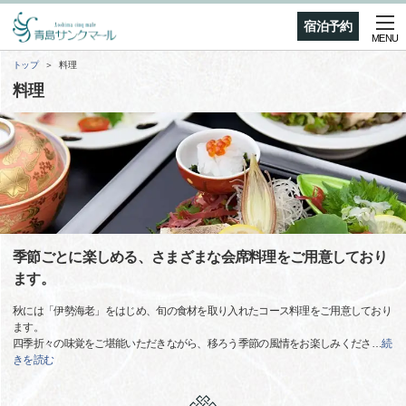
宿泊予約
MENU
トップ
料理
料理
季節ごとに楽しめる、さまざまな会席料理をご用意しており
ます。
秋には「伊勢海老」をはじめ、旬の食材を取り入れたコース料理をご用意しており
ます。
四季折々の味覚をご堪能いただきながら、移ろう季節の風情をお楽しみくださ
…
続
きを読む