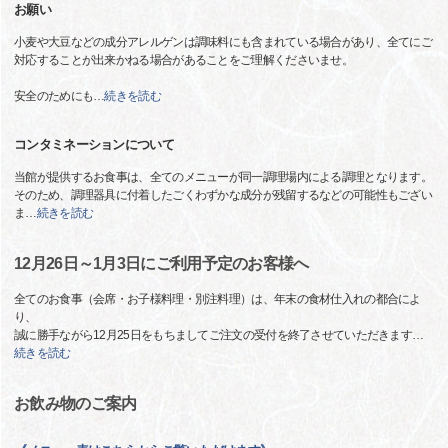
お願い
小麦や大豆などの成分アレルゲンは調味料にも含まれている場合があり、全てにご
対応することが出来かねる場合があることをご理解くださいませ。
安全のためにも
…
続きを読む
コンタミネーションについて
当館が提供するお食事は、全てのメニューが同一調理場内による調理となります。
そのため、調理器具に付着したごくわずかな成分が残留するなどの可能性もござい
ま
…
続きを読む
12月26日～1月3日にご利用予定のお客様へ
全てのお食事（会席・お子様料理・別注料理）は、年末の食材仕入れの都合によ
り、
誠に勝手ながら12月25日をもちましてご注文の受付を終了させていただきます
…
続きを読む
お飲み物のご案内