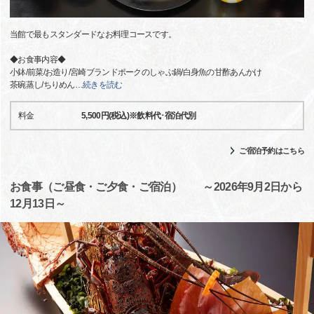
当館で最もスタンダードなお料理コースです。
◆お食事内容◆
小鉢/前菜/お造り/宮崎ブランドポークのしゃぶ鍋/白身魚の甘酢あんかけ
茶碗蒸し/ちりめん
…
続きを読む
料金
5,500円(税込)※飲料代･宿泊代別
ご宿泊予約はこちら
お食事（ご昼食・ご夕食・ご宿泊） ～2026年9月2日から
12月13日～