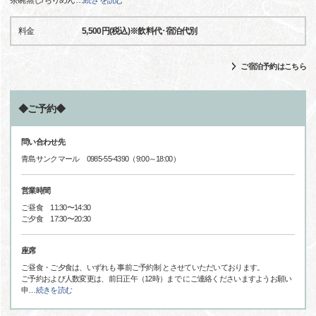
茶碗蒸し/ちりめん
…
続きを読む
料金
5,500円(税込)※飲料代･宿泊代別
ご宿泊予約はこちら
◆ご予約◆
問い合わせ先
青島サンクマール 0985-55-4390（9:00～18:00）
営業時間
ご昼食 11:30〜14:30
ご夕食 17:30〜20:30
座席
ご昼食・ご夕食は、いずれも 事前ご予約制 とさせていただいております。
ご予約および人数変更は、前日正午（12時）まで にご連絡くださいますようお願い
申
…
続きを読む