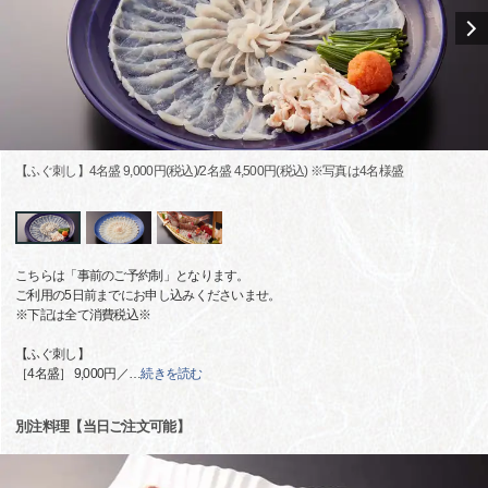
【ふぐ刺し】4名盛 9,000円(税込)/2名盛 4,500円(税込) ※写真は4名様盛
こちらは「事前のご予約制」となります。
ご利用の5日前までにお申し込みくださいませ。
※下記は全て消費税込※
【ふぐ刺し】
［4名盛］ 9,000円／
…
続きを読む
別注料理【当日ご注文可能】