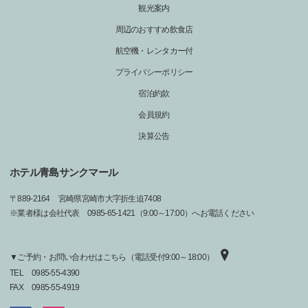
観光案内
周辺のおすすめ飲食店
航空機・レンタカー付
プライバシーポリシー
宿泊約款
会員規約
決算公告
ホテル青島サンクマール
〒
889-2164
宮崎県宮崎市大字折生迫7408
※業者様は会社代表 0985-65-1421（9:00～17:00）へお電話ください
▼ご予約・お問い合わせはこちら（電話受付9:00～18:00）
TEL
0985-55-4390
FAX
0985-55-4919