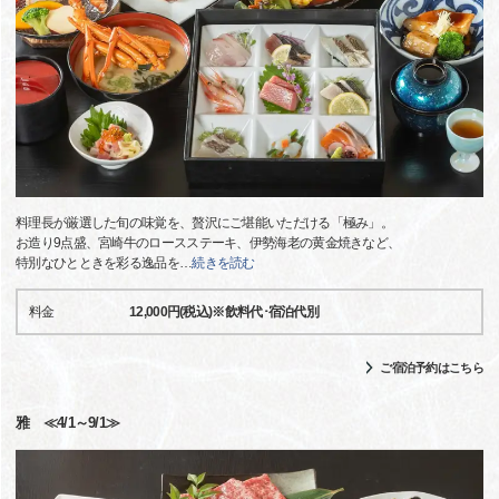
料理長が厳選した旬の味覚を、贅沢にご堪能いただける「極み」。
お造り9点盛、宮崎牛のロースステーキ、伊勢海老の黄金焼きなど、
特別なひとときを彩る逸品を
…
続きを読む
料金
12,000円(税込)※飲料代･宿泊代別
ご宿泊予約はこちら
雅 ≪4/1～9/1≫