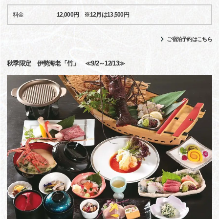
料金
12,000円 ※12月は13,500円
ご宿泊予約はこちら
秋季限定 伊勢海老「竹」 ≪9/2～12/13≫