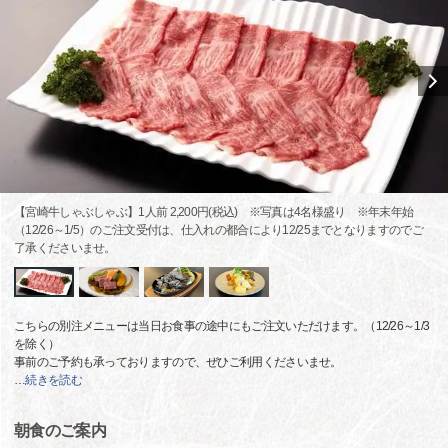
【宮崎牛しゃぶしゃぶ】1人前 2,200円(税込) ※写真は4名様盛り ※年末年始
（12/26～1/5）のご注文受付は、仕入れの都合により12/25までとなりますのでご
了承くださいませ。
こちらの別注メニューは当日お食事の途中にもご注文いただけます。（12/26～1/3
を除く）
事前のご予約も承っておりますので、ぜひご利用くださいませ。
…
続きを読む
朝食のご案内