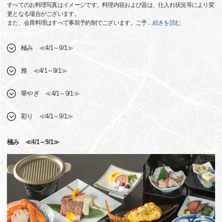
すべてのお料理写真はイメージです。料理内容および器は、仕入れ状況等により変
更となる場合がございます。
また、会席料理はすべて事前予約制でございます。ご予
…
続きを読む
極み ≪4/1～9/1≫
雅 ≪4/1～9/1≫
華やぎ ≪4/1～9/1≫
彩り ≪4/1～9/1≫
極み ≪4/1～9/1≫