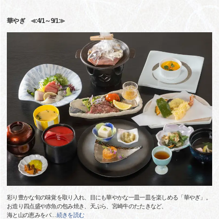
華やぎ ≪4/1～9/1≫
彩り豊かな旬の味覚を取り入れ、目にも華やかな一皿一皿を楽しめる「華やぎ」。
お造り四点盛や赤魚の包み焼き、天ぷら、宮崎牛のたたきなど、
海と山の恵みをバ
…
続きを読む