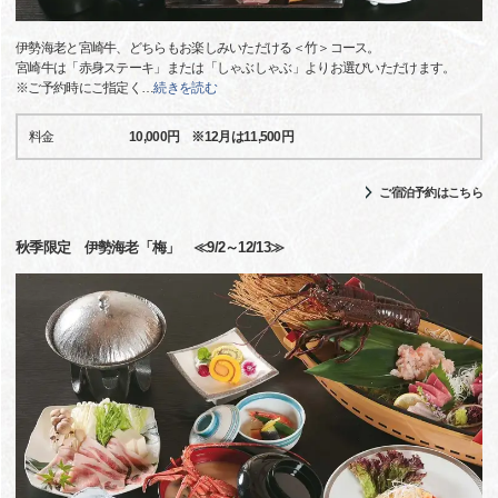
伊勢海老と宮崎牛、どちらもお楽しみいただける＜竹＞コース。
宮崎牛は「赤身ステーキ」または「しゃぶしゃぶ」よりお選びいただけます。
※ご予約時にご指定く
…
続きを読む
料金
10,000円 ※12月は11,500円
ご宿泊予約はこちら
秋季限定 伊勢海老「梅」 ≪9/2～12/13≫