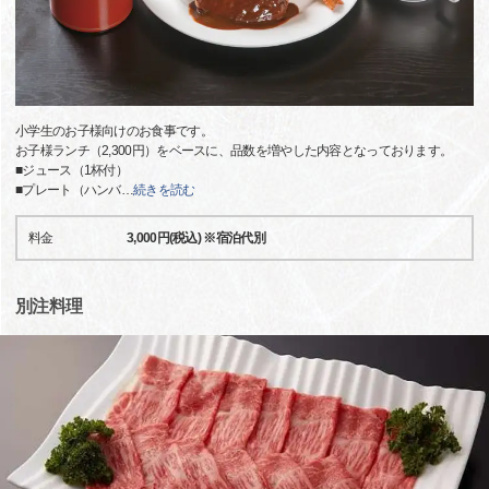
小学生のお子様向けのお食事です。
お子様ランチ（2,300円）をベースに、品数を増やした内容となっております。
■ジュース（1杯付）
■プレート（ハンバ
…
続きを読む
料金
3,000円(税込) ※宿泊代別
別注料理