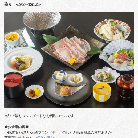
彩り ≪9/2～12/13≫
当館で最もスタンダードなお料理コースです。
◆お食事内容◆
小鉢/前菜/お造り/宮崎ブランドポークのしゃぶ鍋/白身魚の甘酢あんかけ