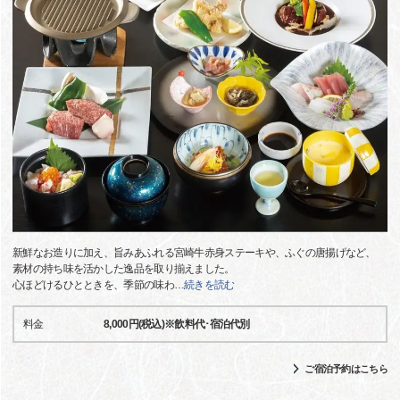
新鮮なお造りに加え、旨みあふれる宮崎牛赤身ステーキや、ふぐの唐揚げなど、
素材の持ち味を活かした逸品を取り揃えました。
心ほどけるひとときを、季節の味わ
…
続きを読む
料金
8,000円(税込)※飲料代･宿泊代別
ご宿泊予約はこちら