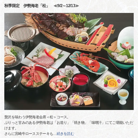
秋季限定 伊勢海老「松」 ≪9/2～12/13≫
贅沢を味わう伊勢海老会席＜松＞コース。
ぷりっと甘みのある伊勢海老は「お造り」「焼き物」「味噌汁」にてご堪能いただ
けます。
さらに宮崎牛ロースステーキも
…
続きを読む