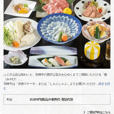
ふぐの上品な味わいと、宮崎牛の贅沢な旨みを心ゆくまでご堪能いただける「雅
（みやび）」。
宮崎牛は「赤身ステーキ」または「しゃぶしゃぶ」よりお選びいただけ
…
続きを読
む
料金
10,000円(税込)※飲料代･宿泊代別
ご宿泊予約はこちら