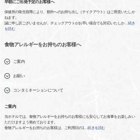
早朝にご出発予定のお客様へ
保健所の衛生指導により、館外へのお持ち出し（テイクアウト）はご用意いたしか
ねます。
誠に申し訳ございませんが、チェックアウトがお早い場合でも対応いたしか
…
続き
を読む
食物アレルギーをお持ちのお客様へ
ご案内
お願い
コンタミネーションについて
ご案内
当ホテルでは、食物アレルギーをお持ちのお客様にも安心してお食事をお楽しみい
ただけますよう努めております。
食物アレルギーをお持ちのお客様は、ご利用日の1
…
続きを読む