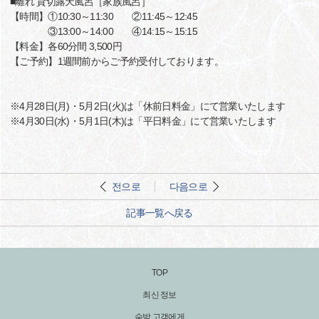
■離れ 貸切露天風呂［家族風呂］
【時間】①10:30～11:30 ②11:45～12:45
③13:00～14:00 ④14:15～15:15
【料金】各60分間 3,500円
【ご予約】1週間前からご予約受付しております。
※4月28日(月)・5月2日(火)は「休前日料金」にて営業いたします
※4月30日(水)・5月1日(木)は「平日料金」にて営業いたします
전으로
다음으로
記事一覧へ戻る
TOP
최신 정보
숙박 고객에게