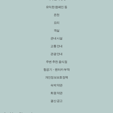
유익한 캠페인 등
온천
요리
객실
관내 시설
교통 안내
관광 안내
주변 추천 음식점
항공기・렌터카 부착
개인정보보호정책
숙박 약관
회원 약관
결산 공고