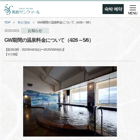
숙박 예약
MENU
TOP
최신 정보
GW期間の温泉料金について（4/26～5/6）
お知らせ
2025/03/26
GW期間の温泉料金について（4/26～5/6）
【提供日程：
2025/04/26(土)
〜
2025/05/06(火)
】
【
その他
】