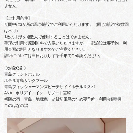
ません。
【ご利用条件】
期間中に3か所の温泉施設でご利用いただけます。（同じ施設で複数回
は不可）
1枚の手形を複数人で使用することはできません。
手形の利用で原則無料で入湯いただけますが、一部施設は要予約・利
用金額の割引となりますのでご注意ください。
詳細については当日お渡しする手形でご確認ください。
◇対象6湯◇
青島グランドホテル
ホテル青島サンクマール
青島フィッシャーマンズビーチサイドホテル＆スパ
ANA ホリデイ・イン リゾート宮崎
祈願の宿 青島・地蔵庵 ※貸切風呂のため要予約・利用金額割引
このはなの湯