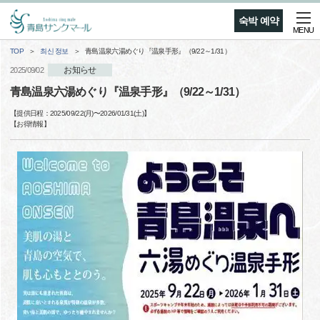
숙박 예약
MENU
TOP
최신 정보
青島温泉六湯めぐり『温泉手形』（9/22～1/31）
お知らせ
2025/09/02
青島温泉六湯めぐり『温泉手形』（9/22～1/31）
【提供日程：
2025/09/22(月)
〜
2026/01/31(土)
】
【
お得情報
】