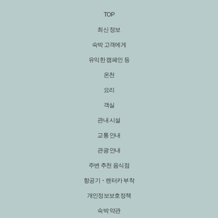
TOP
최신 정보
숙박 고객에게
유익한 캠페인 등
온천
요리
객실
관내 시설
교통 안내
관광 안내
주변 추천 음식점
항공기・렌터카 부착
개인정보보호정책
숙박 약관