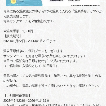
青島にある温泉施設の中から3つの温泉に入れる『温泉手形』が9/22か
ら販売開始します。
青島サンクマールも対象施設です♪♪
★温泉手形 1,650円
【販売期間】
2025年9月22日～2026年1月20日まで
温泉手形付きのご宿泊プランもございます。
サンクマール＋お好きな温泉2か所お楽しみいただけます♪
当日のご宿泊分は手形を使わずご入浴いただけます。
（ご宿泊時に入湯税として150円発生）
美肌の湯として人気の青島温泉は、施設ごとに異なる泉質が楽しめる
のが魅力。
この機会に、青島の温泉を巡って癒しのひとときをご堪能ください。
【ご利用可能期間】
2025年9月22日～2026年1月31日
※ただし、休館日・年末年始（12月27日～1月4日）はご利用いただけ