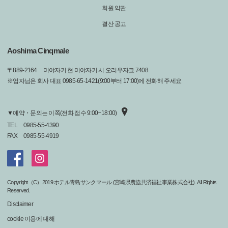
회원 약관
결산 공고
Aoshima Cinqmale
〒
889-2164
미야자키 현 미야자키 시 오리우자코 7408
※업자님은 회사 대표 0985-65-1421(9:00부터 17:00)에 전화해 주세요
▼예약・문의는 이쪽(전화 접수 9:00~18:00)
TEL
0985-55-4390
FAX
0985-55-4919
Copyright（C）2019 ホテル青島サンクマール (宮崎県農協共済福祉事業株式会社). All Rights
Reserved.
Disclaimer
cookie 이용에 대해