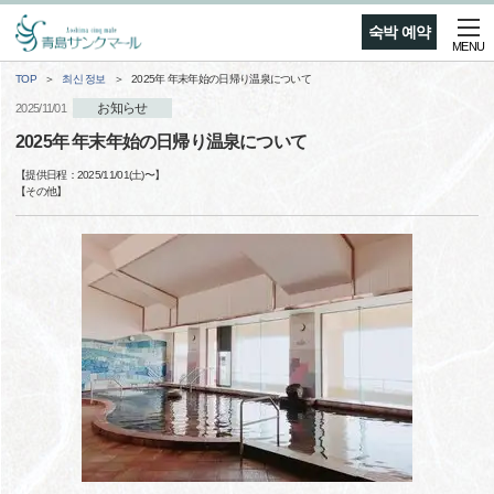
숙박 예약
MENU
TOP
최신 정보
2025年 年末年始の日帰り温泉について
お知らせ
2025/11/01
2025年 年末年始の日帰り温泉について
【提供日程：
2025/11/01(土)
〜】
【
その他
】