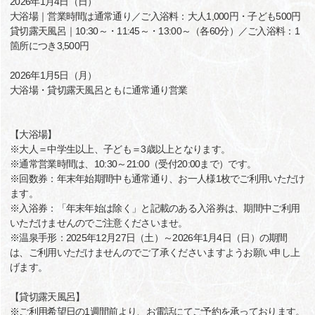
2026年1月4日（日）
大浴場｜営業時間は通常通り／ご入浴料：大人1,000円・子ども500円
貸切露天風呂｜10:30～・11:45～・13:00～（各60分）／ご入浴料：1
箇所につき3,500円
2026年1月5日（月）
大浴場・貸切露天風呂ともに通常通り営業
【大浴場】
※大人＝中学生以上、子ども＝3歳以上となります。
※通常営業時間は、10:30～21:00（受付20:00まで）です。
※回数券：年末年始期間中も通常通り、お一人様1枚でご利用いただけ
ます。
※入浴券：「年末年始は除く」と記載のある入浴券は、期間中ご利用
いただけませんのでご注意くださいませ。
※温泉手形：2025年12月27日（土）～2026年1月4日（日）の期間
は、ご利用いただけませんのでご了承くださいますようお願い申し上
げます。
【貸切露天風呂】
※ご利用希望日の1週間前より、お電話にてご予約を承っております。