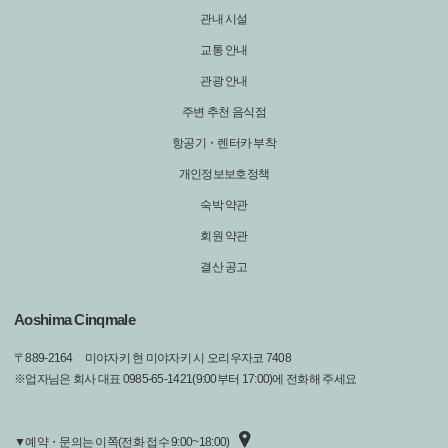
관내 시설
교통 안내
관광 안내
주변 추천 음식점
항공기・렌터카 부착
개인정보보호정책
숙박 약관
회원 약관
결산 공고
Aoshima Cinqmale
〒
889-2164
미야자키 현 미야자키 시 오리우자코 7408
※업자님은 회사 대표 0985-65-1421(9:00부터 17:00)에 전화해 주세요
▼예약・문의는 이쪽(전화 접수 9:00~18:00)