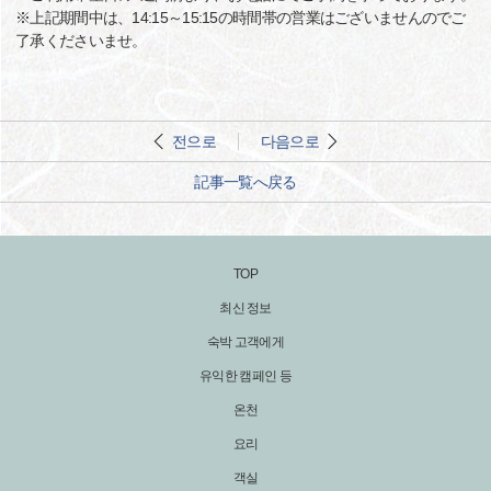
※上記期間中は、14:15～15:15の時間帯の営業はございませんのでご
了承くださいませ。
전으로
다음으로
記事一覧へ戻る
TOP
최신 정보
숙박 고객에게
유익한 캠페인 등
온천
요리
객실