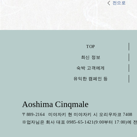
전으로
TOP
최신 정보
숙박 고객에게
유익한 캠페인 등
Aoshima Cinqmale
〒
889-2164
미야자키 현 미야자키 시 오리우자코 7408
※업자님은 회사 대표 0985-65-1421(9:00부터 17:00)