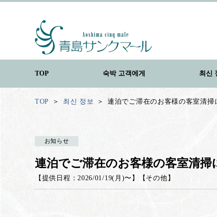
TOP
숙박 고객에게
최신 
TOP
최신 정보
連泊でご滞在のお客様の客室清掃
お知らせ
連泊でご滞在のお客様の客室清掃
【提供日程：
2026/01/19(月)
〜】
【
その他
】