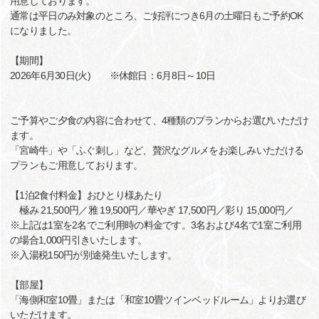
用意しております。
通常は平日のみ対象のところ、ご好評につき6月の土曜日もご予約OK
になりました。
【期間】
2026年6月30日(火) ※休館日：6月8日～10日
ご予算やご夕食の内容に合わせて、4種類のプランからお選びいただけ
ます。
「宮崎牛」や「ふぐ刺し」など、贅沢なグルメをお楽しみいただける
プランもご用意しております。
【1泊2食付料金】おひとり様あたり
極み 21,500円／雅 19,500円／華やぎ 17,500円／彩り 15,000円／
※上記は1室を2名でご利用時の料金です。3名および4名で1室ご利用
の場合1,000円引きいたします。
※入湯税150円が別途発生いたします。
【部屋】
「海側和室10畳」または「和室10畳ツインベッドルーム」よりお選び
いただけます。