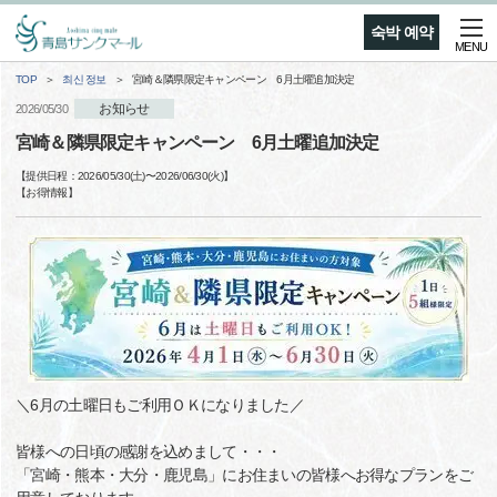
숙박 예약
MENU
TOP
최신 정보
宮崎＆隣県限定キャンペーン 6月土曜追加決定
お知らせ
2026/05/30
宮崎＆隣県限定キャンペーン 6月土曜追加決定
【提供日程：
2026/05/30(土)
〜
2026/06/30(火)
】
【
お得情報
】
＼6月の土曜日もご利用ＯＫになりました／
皆様への日頃の感謝を込めまして・・・
「宮崎・熊本・大分・鹿児島」にお住まいの皆様へお得なプランをご