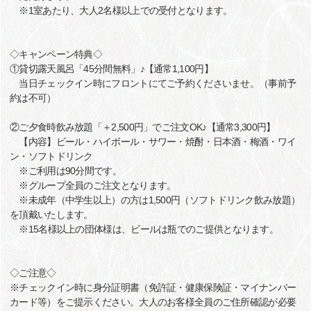
※1室あたり、大人2名様以上での受付となります。
◇キャンペーン特典◇
①貸切露天風呂「45分間無料」♪【通常1,100円】
当日チェックイン時にフロントにてご予約くださいませ。（事前予
約は不可）
②ご夕食時飲み放題「＋2,500円」でご注文OK♪【通常3,300円】
【内容】ビール・ハイボール・サワー・焼酎・日本酒・梅酒・ワイ
ン・ソフトドリンク
※ご利用は90分間です。
※グループ全員のご注文となります。
※未成年（中学生以上）の方は1,500円（ソフトドリンク飲み放題）
を頂戴いたします。
※15名様以上の団体様は、ビールは瓶でのご提供となります。
◇ご注意◇
※チェックイン時に身分証明書（免許証・健康保険証・マイナンバー
カード等）をご提示ください。大人のお客様全員のご住所確認が必要