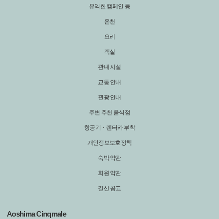
유익한 캠페인 등
온천
요리
객실
관내 시설
교통 안내
관광 안내
주변 추천 음식점
항공기・렌터카 부착
개인정보보호정책
숙박 약관
회원 약관
결산 공고
Aoshima Cinqmale