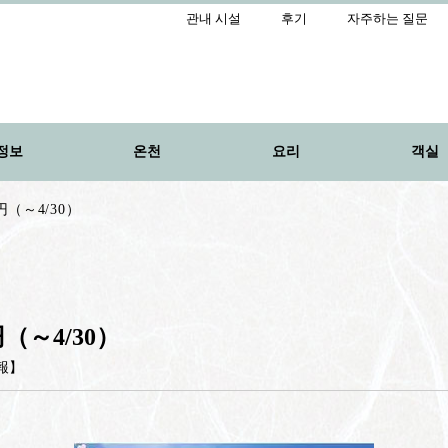
관내 시설
후기
자주하는 질문
정보
온천
요리
객실
（～4/30）
（～4/30）
報
】