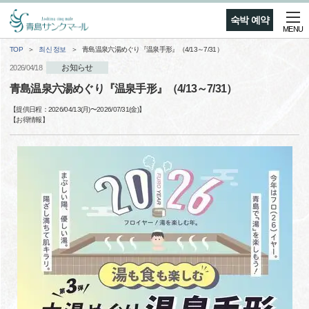
숙박 예약
MENU
TOP
최신 정보
青島温泉六湯めぐり『温泉手形』（4/13～7/31）
お知らせ
2026/04/18
青島温泉六湯めぐり『温泉手形』（4/13～7/31）
【提供日程：
2026/04/13(月)
〜
2026/07/31(金)
】
【
お得情報
】