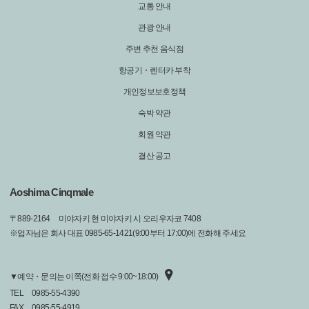
교통 안내
관광 안내
주변 추천 음식점
항공기・렌터카 부착
개인정보보호정책
숙박 약관
회원 약관
결산 공고
Aoshima Cinqmale
〒
889-2164
미야자키 현 미야자키 시 오리우자코 7408
※업자님은 회사 대표 0985-65-1421(9:00부터 17:00)에 전화해 주세요
▼예약・문의는 이쪽(전화 접수 9:00~18:00)
TEL
0985-55-4390
FAX
0985-55-4919