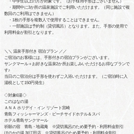
・中学生以上の方が対象です。（お子様用手形はございません）
・期間中に3か所の温泉施設でご利用いただけます。（同じ施設で複
数回のご利用はできません）
・1枚の手形を複数人で使用することはできません。
・一部施設は予約制（貸切風呂）となります。また、手形の使用で
利用料金が割引となります。
＼＼ 温泉手形付き 宿泊プラン ／／
ご宿泊のお客様には、手形付きの宿泊プランがございます。
サンクマール＋お好きな温泉2か所お楽しみいただけるお得なプランで
す♪
当日のご宿泊分は手形を使わずご入浴いただけます。（ご宿泊時に入
湯税として150円発生）
◇対象6湯◇
このはなの湯
ＡＮＡ ホリデイ・イン リゾート宮崎
青島フィッシャーマンズ・ビーチサイドホテル＆スパ
ホテル青島サンクマール
祈願の宿 青島・地蔵庵 ※貸切風呂のため要予約・利用料金割引
ほのかの湯 加江田店 ※貸切風呂のため要予約・利用料金割引