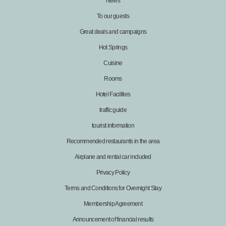
News
To our guests
Great deals and campaigns
Hot Springs
Cuisine
Rooms
Hotel Facilities
traffic guide
tourist information
Recommended restaurants in the area
Airplane and rental car included
Privacy Policy
Terms and Conditions for Overnight Stay
Membership Agreement
Announcement of financial results