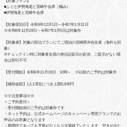
【対象プラン】
■ふぐと伊勢海老と宮崎牛会席（極み）
■伊勢海老と宮崎牛会席
【対象宿泊日】令和6年12月1日～令和7年1月31日
※令和6年12月28日～令和7年1月5日は対象外
【対象者】対象の宿泊プランにてご宿泊の宮崎県外在住者（海外も対
象）
※チェックイン時に対象者全員の身分証提示が必須、ご提示がない場
合は割引不可
【受付開始】令和6年11月18日 10時～ ※以前のご予約は対象外
【補助金額】1人1滞在につき上限5,000円
※※注意事項※※
＜ご予約受付＞
・受付開始前のご予約は対象外です
・ネット予約は、公式ホームページのキャンペーン専用プランでのお
申込のみ対象となります
・期間中であっても予算がなくなり次第終了いたします、空きが出た