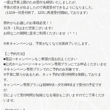
一度は予算上限のため受付を締切いたしましたが、
予算の空きが出ましたので再度受付できるようになりました。
（11/18一旦受付終了、12/2に再度受付開始しております）
県外からお越しのお客様必見！！
12月・1月はまだ空室ございます♪
お得なこの期間に是非ご利用くださいませ（＾＾）
※本キャンペーンは、予算がなくなり次第終了いたします。
【ご予約方法】
■電話⇒キャンペーンをご希望の旨お伝えください
■公式ホームページ⇒キャンペーン専用プランにてお申込くださいませ
※キャンペーン専用プランでのご予約のみ対象です。
※予算に限りがあるため、ネット予約の受付時間を制限しておりま
す。
キャンペーン専用プランは朝9時頃～夕方6時頃まで受付の予定です
が、
日によって受付時間が短縮となる場合もございますのでご了承くださ
いませ。