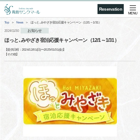
Reservation
MENU
Top
News
ほっと､みやざき宿泊応援キャンペーン（12/1～1/31）
お知らせ
2024/11/30
ほっと､みやざき宿泊応援キャンペーン（12/1～1/31）
【提供日程：
2024/12/01(日)
〜
2025/01/31(金)
】
【
その他
】