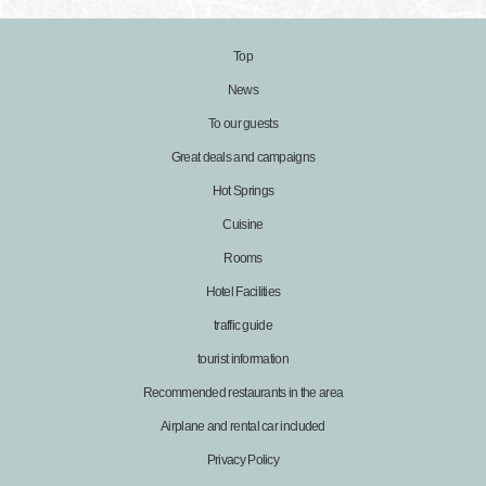
Top
News
To our guests
Great deals and campaigns
Hot Springs
Cuisine
Rooms
Hotel Facilities
traffic guide
tourist information
Recommended restaurants in the area
Airplane and rental car included
Privacy Policy