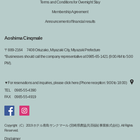
Terms and Conditions for Overnight Stay
Membership Agreement
Announcement of financial results
Aoshima Cinqmale
〒
889-2164
7408 Oriuzako, Miyazaki City, Miyazaki Prefecture
*Businesses should call the company representative at 0985-65-1421 (9:00 AM to 5:00
PM).
▼For reservations and inquiries, please click here.(Phone reception: 9:00 to 18:00)
TEL
0985-55-4390
FAX
0985-55-4919
Copyright（C）2019 ホテル青島サンクマール (宮崎県農協共済福祉事業株式会社). All Rights
Reserved.
Disclaimer