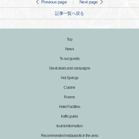
Previous page
Next page
記事一覧へ戻る
Top
News
To our guests
Great deals and campaigns
Hot Springs
Cuisine
Rooms
Hotel Facilities
traffic guide
tourist information
Recommended restaurants in the area