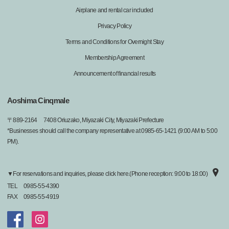
Airplane and rental car included
Privacy Policy
Terms and Conditions for Overnight Stay
Membership Agreement
Announcement of financial results
Aoshima Cinqmale
〒
889-2164
7408 Oriuzako, Miyazaki City, Miyazaki Prefecture
*Businesses should call the company representative at 0985-65-1421 (9:00 AM to 5:00
PM).
▼For reservations and inquiries, please click here.(Phone reception: 9:00 to 18:00)
TEL
0985-55-4390
FAX
0985-55-4919