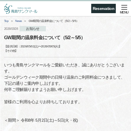
Reservation
MENU
Top
News
GW期間の温泉料金について（5/2～5/5）
お知らせ
2026/03/28
GW期間の温泉料金について（5/2～5/5）
【提供日程：
2026/05/02(土)
〜
2026/05/05(火)
】
【
その他
】
いつも青島サンクマールをご愛顧いただき、誠にありがとうございま
す。
ゴールデンウィーク期間中の日帰り温泉のご利用料金につきまして、
下記の通りご案内申し上げます。
何卒ご理解賜りますようお願い申し上げます。
皆様のご利用を心よりお待ちしております。
＜期間＞ 令和8年 5月2日(土)～5日(火・祝)