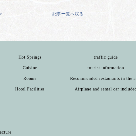
ge
記事一覧へ戻る
Hot Springs
traffic guide
Cuisine
tourist information
Rooms
Recommended restaurants in the a
Hotel Facilities
Airplane and rental car include
ecture