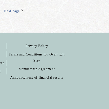
Next page
Privacy Policy
Terms and Conditions for Overnight
Stay
rea
Membership Agreement
d
Announcement of financial results