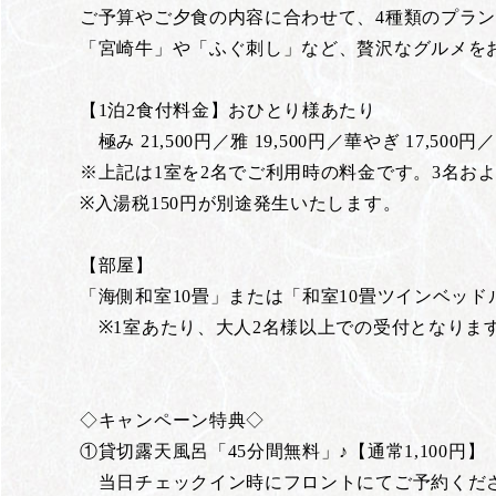
ご予算やご夕食の内容に合わせて、4種類のプラ
「宮崎牛」や「ふぐ刺し」など、贅沢なグルメを
【1泊2食付料金】おひとり様あたり
極み 21,500円／雅 19,500円／華やぎ 17,500円／
※上記は1室を2名でご利用時の料金です。3名および
※入湯税150円が別途発生いたします。
【部屋】
「海側和室10畳」または「和室10畳ツインベッ
※1室あたり、大人2名様以上での受付となりま
◇キャンペーン特典◇
①貸切露天風呂「45分間無料」♪【通常1,100円】
当日チェックイン時にフロントにてご予約くだ