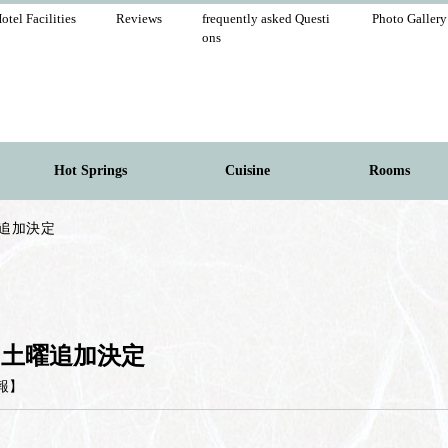
otel Facilities
Reviews
frequently asked Questi
Photo Gallery
ons
Hot Springs
Cuisine
Rooms
追加決定
月土曜追加決定
報
】