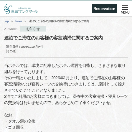
Reservation
MENU
Top
News
連泊でご滞在のお客様の客室清掃に関するご案内
お知らせ
2026/01/19
連泊でご滞在のお客様の客室清掃に関するご案内
【提供日程：
2026/01/19(月)
〜】
【
その他
】
当ホテルでは、環境に配慮したホテル運営を目指し、さまざまな取り
組みを行っております。
その一環といたしまして、2026年1月より、連泊でご滞在のお客様の
客室清掃および寝具シーツの交換等につきましては、原則として控え
させていただくこととなりました。
2泊でご利用のお客様につきましては、滞在中の客室清掃・寝具シーツ
の交換等は行いませんので、あらかじめご了承くださいませ。
なお、
・タオル類の交換
・ゴミ回収