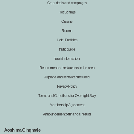
Great deals and campaigns
Hot Springs
Cuisine
Rooms
Hotel Facilities
traffic guide
tourist information
Recommended restaurants in the area
Airplane and rental car included
Privacy Policy
Terms and Conditions for Overnight Stay
Membership Agreement
Announcement of financial results
Aoshima Cinqmale