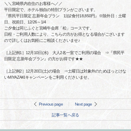
＼＼宮崎県内在住のお客様へ／／
平日限定で、ホテル独自の特別プランがございます。
『県民平日限定 忘新年会プラン 1泊2食付18,850円』※除外日：土曜
日、祝前日、12/26～1/4
ご夕食は同じふぐと宮崎牛会席「松」コースです。
日程・ご利用人数により、こちらの方がお得となる場合がございます
ので詳しくはお気軽にご相談くださいませ♪
［上記例1］12月10日(水) 大人2名一室でご利用の場合 ⇒『県民平
日限定 忘新年会プラン』の方がお得です★★
［上記例2］12月20日(土)の場合 ⇒土曜日は対象外のためほっとけな
いMIYAZAKIキャンペーンをご利用くださいませ。
Previous page
Next page
記事一覧へ戻る