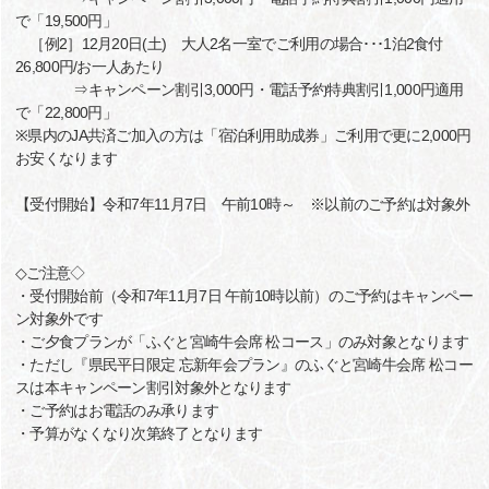
で「19,500円」
［例2］12月20日(土) 大人2名一室でご利用の場合･･･1泊2食付
26,800円/お一人あたり
⇒キャンペーン割引3,000円・電話予約特典割引1,000円適用
で「22,800円」
※県内のJA共済ご加入の方は「宿泊利用助成券」ご利用で更に2,000円
お安くなります
【受付開始】令和7年11月7日 午前10時～ ※以前のご予約は対象外
◇ご注意◇
・受付開始前（令和7年11月7日 午前10時以前）のご予約はキャンペー
ン対象外です
・ご夕食プランが「ふぐと宮崎牛会席 松コース」のみ対象となります
・ただし『県民平日限定 忘新年会プラン』のふぐと宮崎牛会席 松コー
スは本キャンペーン割引対象外となります
・ご予約はお電話のみ承ります
・予算がなくなり次第終了となります