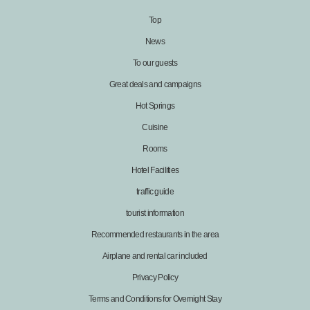
Top
News
To our guests
Great deals and campaigns
Hot Springs
Cuisine
Rooms
Hotel Facilities
traffic guide
tourist information
Recommended restaurants in the area
Airplane and rental car included
Privacy Policy
Terms and Conditions for Overnight Stay