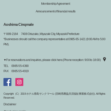
Membership Agreement
Announcement of financial results
Aoshima Cinqmale
〒
889-2164
7408 Oriuzako, Miyazaki City, Miyazaki Prefecture
*Businesses should call the company representative at 0985-65-1421 (9:00 AM to 5:00
PM).
▼For reservations and inquiries, please click here.(Phone reception: 9:00 to 18:00)
TEL
0985-55-4390
FAX
0985-55-4919
Copyright（C）2019 ホテル青島サンクマール (宮崎県農協共済福祉事業株式会社). All Rights
Reserved.
Disclaimer