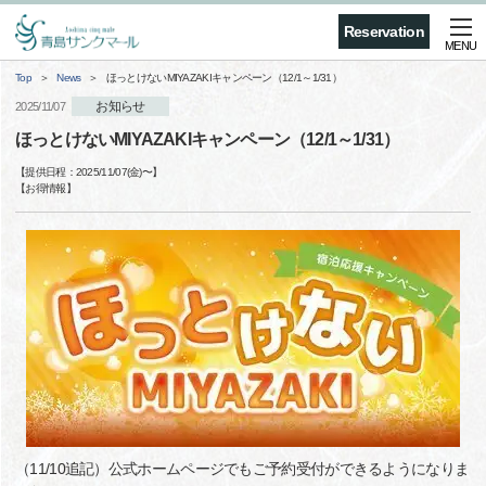
Reservation
MENU
Top
News
ほっとけないMIYAZAKIキャンペーン（12/1～1/31）
お知らせ
2025/11/07
ほっとけないMIYAZAKIキャンペーン（12/1～1/31）
【提供日程：
2025/11/07(金)
〜】
【
お得情報
】
（11/10追記）公式ホームページでもご予約受付ができるようになりま