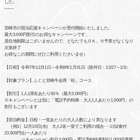
した。
-------
宮崎市の宿泊応援キャンペーンが受付開始いたしました。
最大3,000円割引のお得なキャンペーンです。
居住地制限はございませんので、どなたでもＯＫ。※予算がなくなり
次第終了
お得なこの期間にぜひご利用くださいませ♪
【日程】令和7年12月1日～令和8年1月31日（除外日：12/27～1/3）
【対象プラン】ふぐと宮崎牛会席「松」コース
【割引】1人1滞在あたり50％（最大3,000円）
※キャンペーンとは別に「電話予約特典：大人1人あたり1,000円」の
割引もございます
【宿泊料金】日程・一室あたりの大人人数により異なります
［例1］12月10日(水) 大人2名一室でご利用の場合･･･1泊2食付
23,500円/お一人あたり
⇒キャンペーン割引3,000円・電話予約特典割引1,000円適用