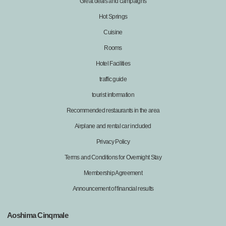
Great deals and campaigns
Hot Springs
Cuisine
Rooms
Hotel Facilities
traffic guide
tourist information
Recommended restaurants in the area
Airplane and rental car included
Privacy Policy
Terms and Conditions for Overnight Stay
Membership Agreement
Announcement of financial results
Aoshima Cinqmale