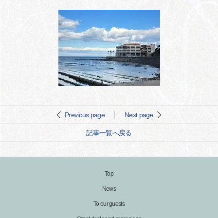
Previous page
Next page
記事一覧へ戻る
Top
News
To our guests