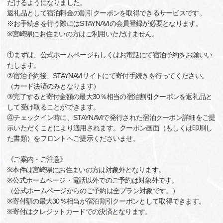
だけるようになりました。
返礼品として宿泊料金の割引クーポンを取得できるサービスです。
※お手続きを行う際にはSTAYNAVIの会員登録が必要となります。
※宮崎県にお住まいの方はご利用いただけません。
①まずは、公式ホームページもしくはお電話にて宿泊予約をお願いい
たします。
②宿泊予約後、STAYNAVIサイトにて寄付手続きを行ってください。
（カード決済のみとなります）
③完了すると寄付金額の最大30％相当の宿泊割引クーポンを返礼品と
して受け取ることができます。
④チェックイン時に、STAYNAVIで発行された宿泊クーポン詳細をご提
示いただくことにより適用されます。クーポン画面（もしくは印刷し
た書類）をフロントへご提示くださいませ。
《ご案内・ご注意》
※本件は宮崎県にお住まいの方は対象外となります。
※公式ホームページ・電話以外でのご予約は対象外です。
（公式ホームページからのご予約は全プラン対象です。）
※寄付額の最大30％相当が宿泊割引クーポンとして取得できます。
※寄付はクレジットカードでの決済となります。