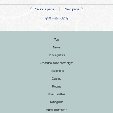
Previous page
Next page
記事一覧へ戻る
Top
News
To our guests
Great deals and campaigns
Hot Springs
Cuisine
Rooms
Hotel Facilities
traffic guide
tourist information