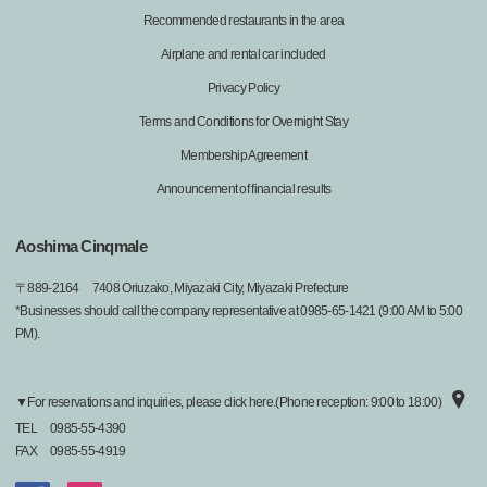
Recommended restaurants in the area
Airplane and rental car included
Privacy Policy
Terms and Conditions for Overnight Stay
Membership Agreement
Announcement of financial results
Aoshima Cinqmale
〒
889-2164
7408 Oriuzako, Miyazaki City, Miyazaki Prefecture
*Businesses should call the company representative at 0985-65-1421 (9:00 AM to 5:00
PM).
▼For reservations and inquiries, please click here.(Phone reception: 9:00 to 18:00)
TEL
0985-55-4390
FAX
0985-55-4919