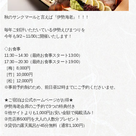
秋のサンクマールと言えば『伊勢海老』！！！
毎年ご好評いただいている伊勢えびまつりを
今年も9/2～11/30に開催いたします！
◇お食事
11:30～14:30（最終お食事スタート13:00）
17:30～20:30（最終お食事スタート19:00）
［梅］8,000円
［竹］10,000円
［松］12,000円
※事前予約制のため、前日昼12時までにご予約くださいませ。
★ご宿泊は公式ホームページがお得★
伊勢海老会席のご予約で3つの特典付き
①他サイトよりも1,000円お安い金額で掲載済み！
②売店券500円を大人の人数分プレゼント
③貸切の露天風呂が45分無料（通常1,100円）