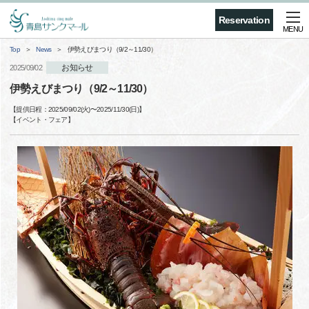
Reservation
MENU
Top
News
伊勢えびまつり（9/2～11/30）
お知らせ
2025/09/02
伊勢えびまつり（9/2～11/30）
【提供日程：
2025/09/02(火)
〜
2025/11/30(日)
】
【
イベント・フェア
】