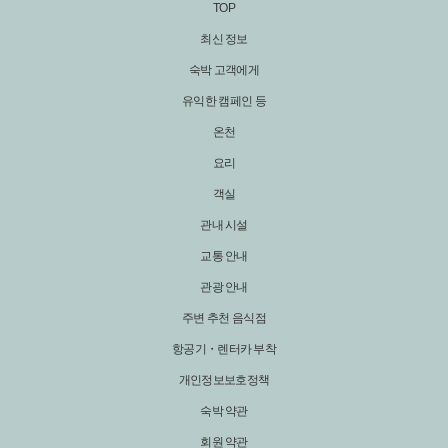
TOP
최신 정보
숙박 고객에게
유익한 캠페인 등
온천
요리
객실
관내 시설
교통 안내
관광 안내
주변 추천 음식점
항공기・렌터카 부착
개인정보보호정책
숙박 약관
회원 약관