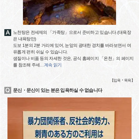
노천탕은 전세제의 「가족탕」으로서 준비하고 있습니다.(대욕장
은 내욕탕만)
도보 1분의 2분 거리에 있어, 눈앞의 광대한 경치를 바라보면서 여
유롭게 편히 쉬실 수 있습니다.
샘질이나 비품 등의 자세한 것은, 공식 홈페이지 「온천」의 페이지
를 참조해 주세
…
계속 읽기
【
입욕‧목욕
】
문신・문신이 있는 분은 입욕하실 수 없습니다