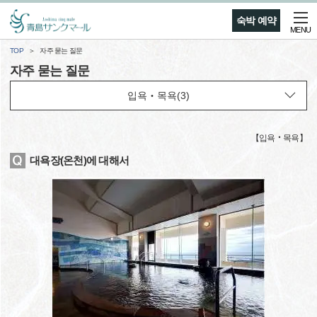
숙박 예약
MENU
TOP
자주 묻는 질문
자주 묻는 질문
【
입욕‧목욕
】
대욕장(온천)에 대해서