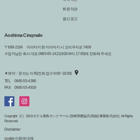
회원 약관
결산 공고
Aoshima Cinqmale
〒
889-2164
미야자키 현 미야자키 시 오리우자코 7408
※업자님은 회사 대표 0985-65-1421(9:00부터 17:00)에 전화해 주세요
▼예약・문의는 이쪽(전화 접수 9:00~18:00)
TEL
0985-55-4390
FAX
0985-55-4919
Copyright（C）2019 ホテル青島サンクマール (宮崎県農協共済福祉事業株式会社). All Rights
Reserved.
Disclaimer
cookie 이용에 대해