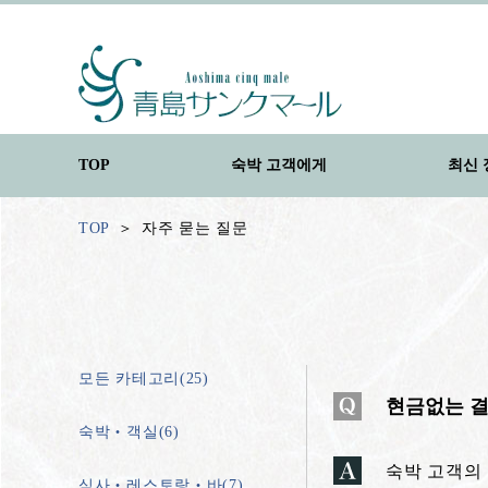
TOP
숙박 고객에게
최신 
TOP
자주 묻는 질문
모든 카테고리(25)
현금없는 결
숙박‧객실(6)
숙박 고객의
식사‧레스토랑‧바(7)