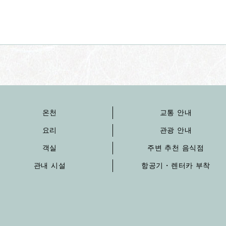
온천
교통 안내
요리
관광 안내
객실
주변 추천 음식점
관내 시설
항공기・렌터카 부착