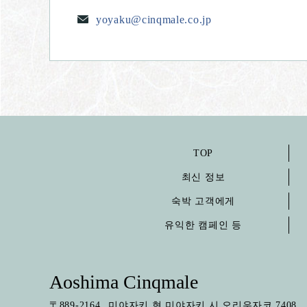
yoyaku@cinqmale.co.jp
TOP
최신 정보
숙박 고객에게
유익한 캠페인 등
Aoshima Cinqmale
〒
889-2164
미야자키 현 미야자키 시 오리우자코 7408