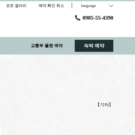
포토 갤러리
예약 확인·취소
language
0985-55-4390
숙박 예약
교통부 플랜 예약
【
기타
】