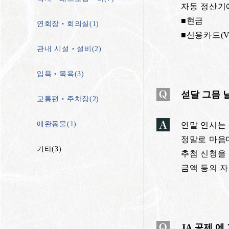
자동 정산기
■현금
연회장‧회의실(1)
■신용카드(Visa
관내 시설‧설비(2)
입욕‧목욕(3)
섣달 그믐 
교통편‧주차장(2)
애완동물(1)
연말 연시는
정말로 마음대
기타(3)
추첨 신청을
금액 등의 
JA 공제 