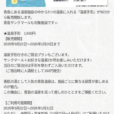
青島にある温泉施設の中から3つの温泉に入れる『温泉手形』が9/22か
ら販売開始します。
青島サンクマールも対象施設です♪♪
★温泉手形 1,650円
【販売期間】
2025年9月22日～2026年1月20日まで
温泉手形付きのご宿泊プランもございます。
サンクマール＋お好きな温泉2か所お楽しみいただけます♪
当日のご宿泊分は手形を使わずご入浴いただけます。
（ご宿泊時に入湯税として150円発生）
美肌の湯として人気の青島温泉は、施設ごとに異なる泉質が楽しめる
のが魅力。
この機会に、青島の温泉を巡って癒しのひとときをご堪能ください。
【ご利用可能期間】
2025年9月22日～2026年1月31日
※ただし、休館日・年末年始（12月27日～1月4日）はご利用いただけ