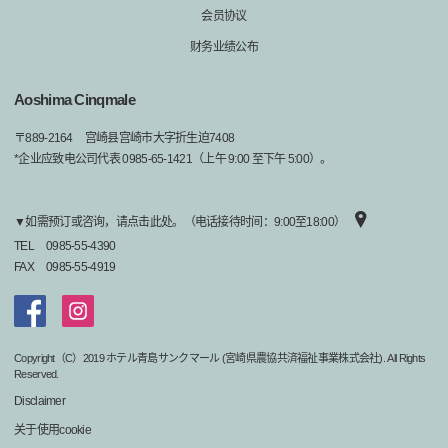
会员协议
财务业绩公布
Aoshima Cinqmale
〒
889-2164
宫崎县宫崎市大字折生迫7408
*企业应致电公司代表 0985-65-1421（上午 9:00 至下午 5:00）。
▼如需预订或咨询，请点击此处。（电话接待时间：9:00至18:00）
TEL
0985-55-4390
FAX
0985-55-4919
Copyright（C）2019 ホテル青島サンクマール (宮崎県農協共済福祉事業株式会社). All Rights
Reserved.
Disclaimer
关于使用cookie