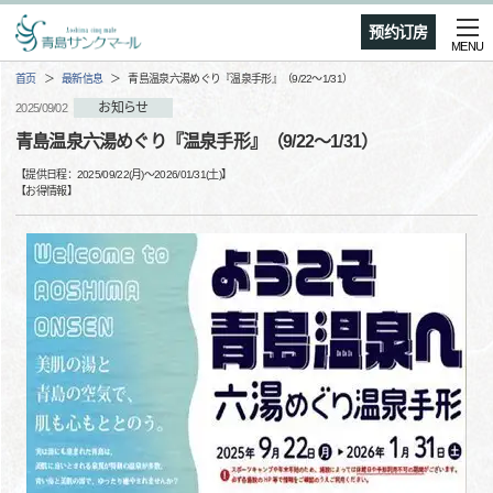
预约订房
MENU
首页
最新信息
青島温泉六湯めぐり『温泉手形』（9/22～1/31）
お知らせ
2025/09/02
青島温泉六湯めぐり『温泉手形』（9/22～1/31）
【提供日程：
2025/09/22(月)
〜
2026/01/31(土)
】
【
お得情報
】