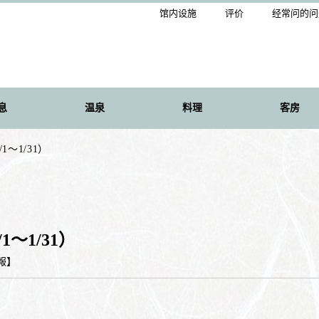
馆内设施
评价
经常问的问
息
温泉
料理
客房
～1/31）
～1/31）
報
】