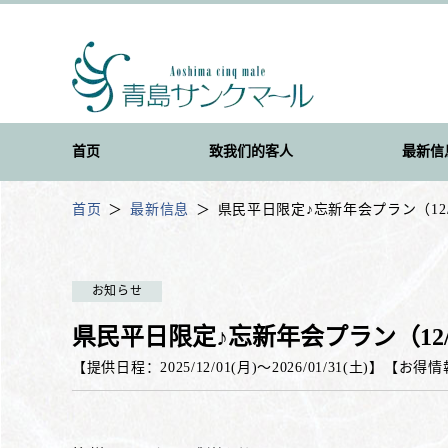
首页
致我们的客人
最新信
首页
最新信息
県民平日限定♪忘新年会プラン（12/1
お知らせ
県民平日限定♪忘新年会プラン（12/1
【提供日程：
2025/12/01(月)
〜
2026/01/31(土)
】
【
お得情