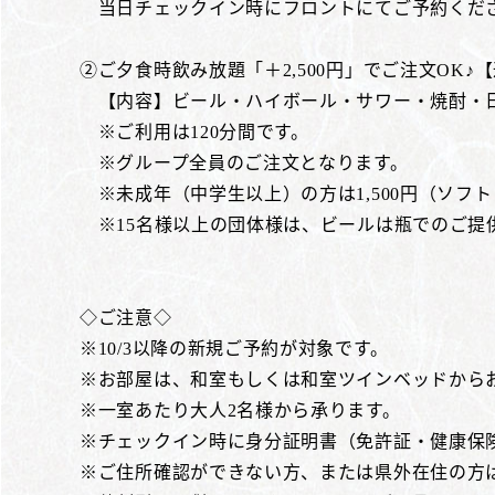
当日チェックイン時にフロントにてご予約くだ
②ご夕食時飲み放題「＋2,500円」でご注文OK♪【通
【内容】ビール・ハイボール・サワー・焼酎・
※ご利用は120分間です。
※グループ全員のご注文となります。
※未成年（中学生以上）の方は1,500円（ソフ
※15名様以上の団体様は、ビールは瓶でのご提
◇ご注意◇
※10/3以降の新規ご予約が対象です。
※お部屋は、和室もしくは和室ツインベッドから
※一室あたり大人2名様から承ります。
※チェックイン時に身分証明書（免許証・健康保
※ご住所確認ができない方、または県外在住の方