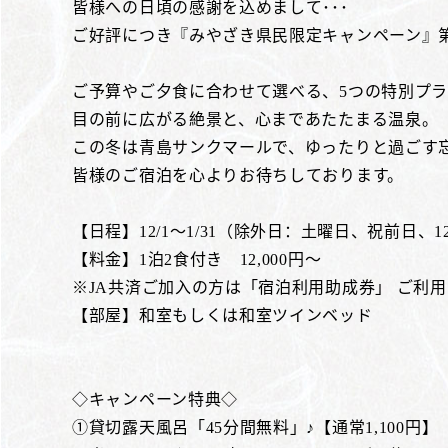
皆様への日頃の感謝を込めまして･･･
ご好評につき『みやざき県民限定キャンペーン』第
ご予算やご夕食に合わせて選べる、5つの特別プ
目の前に広がる絶景と、心まであたたまる温泉。
この冬は青島サンクマールで、ゆったりと過ごす
皆様のご宿泊を心よりお待ちしております。
【日程】12/1～1/31（除外日：土曜日、祝前日、12/
【料金】1泊2食付き 12,000円～
※JA共済ご加入の方は「宿泊利用助成券」 ご利用で
【部屋】和室もしくは和室ツインベッド
◇キャンペーン特典◇
①貸切露天風呂「45分間無料」♪【通常1,100円】