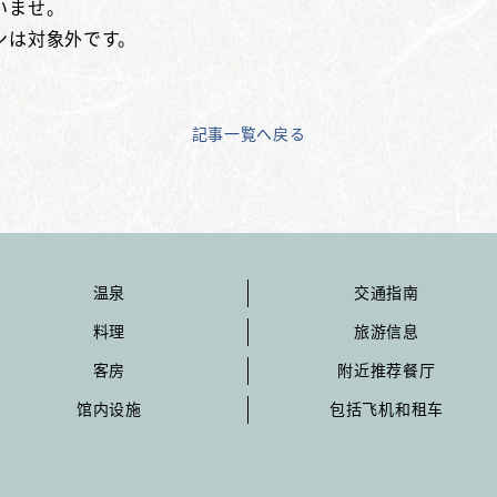
いませ。
ンは対象外です。
記事一覧へ戻る
温泉
交通指南
料理
旅游信息
客房
附近推荐餐厅
馆内设施
包括飞机和租车