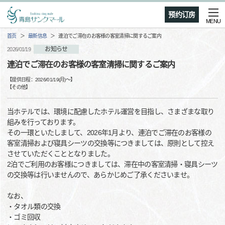
预约订房
MENU
首页
最新信息
連泊でご滞在のお客様の客室清掃に関するご案内
お知らせ
2026/01/19
連泊でご滞在のお客様の客室清掃に関するご案内
【提供日程：
2026/01/19(月)
〜】
【
その他
】
当ホテルでは、環境に配慮したホテル運営を目指し、さまざまな取り
組みを行っております。
その一環といたしまして、2026年1月より、連泊でご滞在のお客様の
客室清掃および寝具シーツの交換等につきましては、原則として控え
させていただくこととなりました。
2泊でご利用のお客様につきましては、滞在中の客室清掃・寝具シーツ
の交換等は行いませんので、あらかじめご了承くださいませ。
なお、
・タオル類の交換
・ゴミ回収