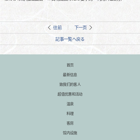
往前
下一页
記事一覧へ戻る
首页
最新信息
致我们的客人
超值优惠和活动
温泉
料理
客房
馆内设施