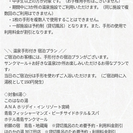
・中学生以上の方が対象です。（お子様用手形はございません）
・期間中に3か所の温泉施設でご利用いただけます。（同じ施設で複
数回のご利用はできません）
・1枚の手形を複数人で使用することはできません。
・一部施設は予約制（貸切風呂）となります。また、手形の使用で
利用料金が割引となります。
＼＼ 温泉手形付き 宿泊プラン ／／
ご宿泊のお客様には、手形付きの宿泊プランがございます。
サンクマール＋お好きな温泉2か所お楽しみいただけるお得なプランで
す♪
当日のご宿泊分は手形を使わずご入浴いただけます。（ご宿泊時に入
湯税として150円発生）
◇対象6湯◇
このはなの湯
ＡＮＡ ホリデイ・イン リゾート宮崎
青島フィッシャーマンズ・ビーチサイドホテル＆スパ
ホテル青島サンクマール
祈願の宿 青島・地蔵庵 ※貸切風呂のため要予約・利用料金割引
ほのかの湯 加江田店 ※貸切風呂のため要予約・利用料金割引