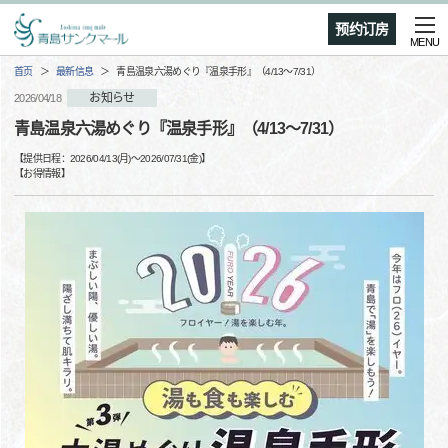
预约订房
MENU
首页
最新信息
青島温泉六湯めぐり『温泉手形』（4/13～7/31）
お知らせ
2026/04/18
青島温泉六湯めぐり『温泉手形』（4/13～7/31）
【提供日程：
2026/04/13(月)
〜
2026/07/31(金)
】
【
お得情報
】