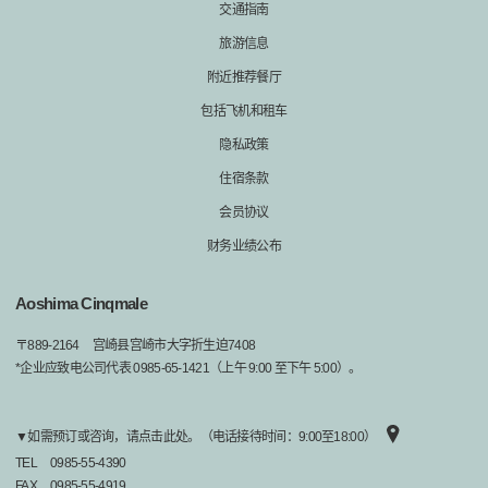
交通指南
旅游信息
附近推荐餐厅
包括飞机和租车
隐私政策
住宿条款
会员协议
财务业绩公布
Aoshima Cinqmale
〒
889-2164
宫崎县宫崎市大字折生迫7408
*企业应致电公司代表 0985-65-1421（上午 9:00 至下午 5:00）。
▼如需预订或咨询，请点击此处。（电话接待时间：9:00至18:00）
TEL
0985-55-4390
FAX
0985-55-4919