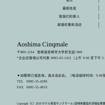
首页
最新信息
致我们的客人
超值优惠和活动
Aoshima Cinqmale
〒
889-2164
宫崎县宫崎市大字折生迫7408
*企业应致电公司代表 0985-65-1421（上午 9:00 至下午 5
▼如需预订或咨询，请点击此处。（电话接待时间：9:00至1
TEL
0985-55-4390
FAX
0985-55-4919
Copyright（C）2019 ホテル青島サンクマール (宮崎県農協共済福祉事業株式会社).