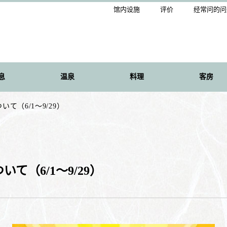
馆内设施
评价
经常问的问
息
温泉
料理
客房
（6/1～9/29）
（6/1～9/29）
】