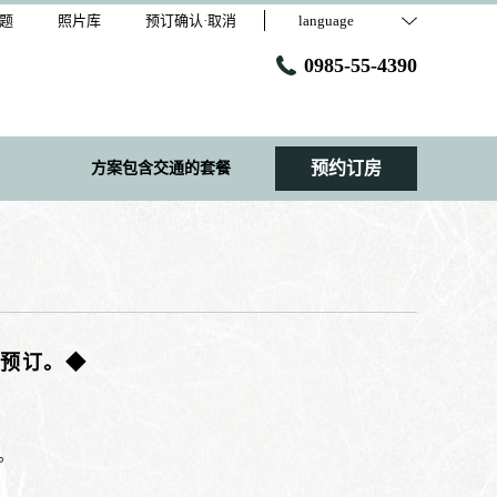
题
照片库
预订确认·取消
language
0985-55-4390
预约订房
方案包含交通的套餐
受预订。◆
持。