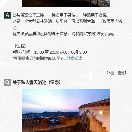
公共浴室位于三楼。一种适用于男性，一种适用于女性。
这是一个大型公共浴池，从阳台上可以看到大海。（仅限室内浴
池）
有关温泉品质和设备的详细信息，请参阅官方网“温泉”页面。
《住客》
■营业时间 15:00 至 23:00 /从6：00到9:00
*晨间桑拿开放时间为6:30至9
…
继续阅读
【
入浴、浴池
】
关于私人露天浴池（温泉）