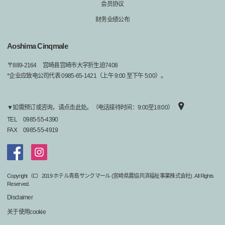
会员协议
财务业绩公布
Aoshima Cinqmale
〒
889-2164
宫崎县宫崎市大字折生迫7408
*企业应致电公司代表 0985-65-1421（上午 9:00 至下午 5:00）。
▼如需预订或咨询，请点击此处。（电话接待时间：9:00至18:00）
TEL
0985-55-4390
FAX
0985-55-4919
Copyright（C）2019 ホテル青島サンクマール (宮崎県農協共済福祉事業株式会社). All Rights
Reserved.
Disclaimer
关于使用cookie