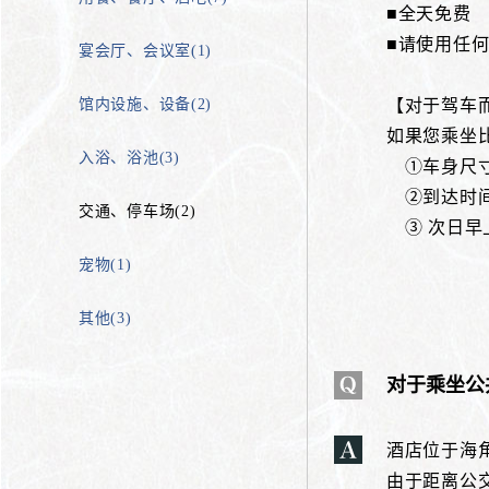
■全天免费
■请使用任
宴会厅、会议室(1)
馆内设施、设备(2)
【对于驾车
如果您乘坐
入浴、浴池(3)
①车身尺寸
②到达时
交通、停车场(2)
③ 次日早
宠物(1)
其他(3)
对于乘坐公
酒店位于海
由于距离公