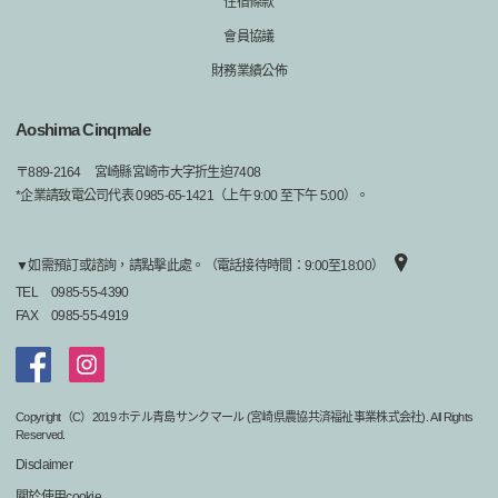
住宿條款
會員協議
財務業績公佈
Aoshima Cinqmale
〒
889-2164
宮崎縣宮崎市大字折生迫7408
*企業請致電公司代表 0985-65-1421（上午 9:00 至下午 5:00）。
▼如需預訂或諮詢，請點擊此處。（電話接待時間：9:00至18:00）
TEL
0985-55-4390
FAX
0985-55-4919
Copyright（C）2019 ホテル青島サンクマール (宮崎県農協共済福祉事業株式会社). All Rights
Reserved.
Disclaimer
關於使用cookie