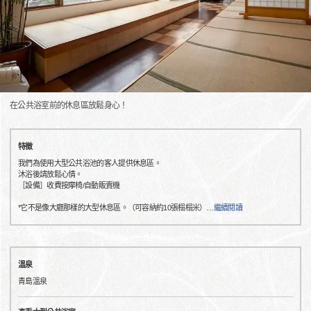
在公共浴室前的休息區放鬆身心！
特徵
我們為使用大型公共浴池的客人提供休息區。
沐浴後請放鬆心情。
［設備］收費按摩椅/自動販賣機
*它不是像大廳那樣的大型休息區。（可容納約10張榻榻米）
…
繼續閱讀
溫泉
青島溫泉