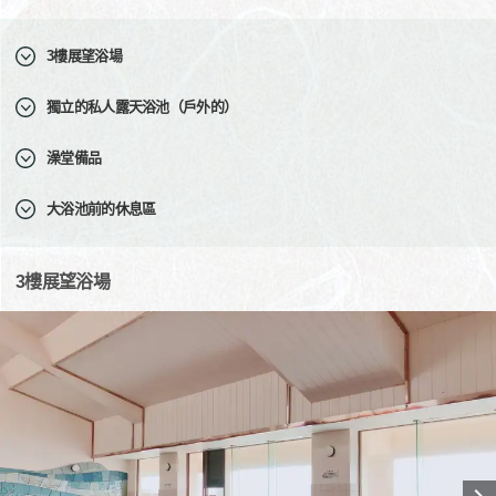
3樓展望浴場
獨立的私人露天浴池（戶外的）
澡堂備品
大浴池前的休息區
3樓展望浴場