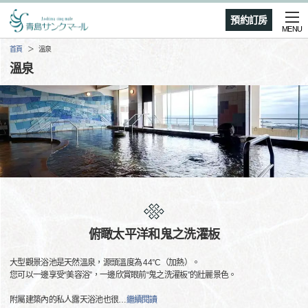
預約訂房
MENU
首頁
溫泉
溫泉
俯瞰太平洋和鬼之洗濯板
大型觀景浴池是天然溫泉，源頭溫度為 44°C（加熱）。
您可以一邊享受“美容浴”，一邊欣賞眼前“鬼之洗濯板”的壯麗景色。
附屬建築內的私人露天浴池也很
…
繼續閱讀