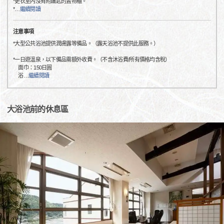
*更衣室內沒有附鑰匙的置物櫃。
*
…
繼續閱讀
注意事項
*大型公共浴池提供潤膚露等備品。（露天浴池不提供此服務。）
*一日遊溫泉，以下備品需額外收費。（不含沐浴費/所有價格均含稅）
面巾：150日圓
浴
…
繼續閱讀
大浴池前的休息區