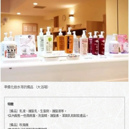
準備化妝水等的備品 （大浴場）
特徵
［備品］乳液、護髮乳、生髮劑、護髮液等。
*店內販售一些潤膚露、洗髮精、護髮素、潔面乳和卸妝產品。
［備品］吹風機