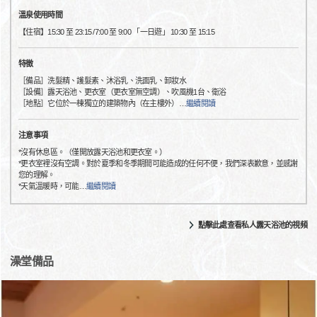
溫泉使用時間
【住宿】15:30 至 23:15 /7:00 至 9:00 「一日遊」 10:30 至 15:15
特徵
［備品］洗髮精、護髮素、沐浴乳、洗面乳、卸妝水
［設備］露天浴池、更衣室（更衣室無空調）、吹風機1台、衛浴
［地點］它位於一棟獨立的建築物內（在主樓外）
…
繼續閱讀
注意事項
*沒有休息區。（僅開放露天浴池和更衣室。）
*更衣室裡沒有空調。對於夏季和冬季期間可能造成的任何不便，我們深表歉意，並感謝
您的理解。
*天氣溫暖時，可能
…
繼續閱讀
點擊此處查看私人露天浴池的視頻
澡堂備品