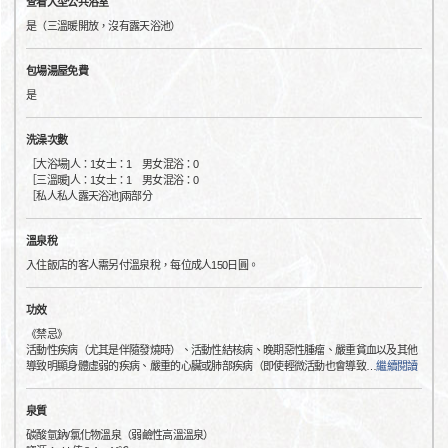
查看大型公共浴室
是（三溫暖開放，沒有露天浴池）
包場湯屋免費
是
洗澡次數
［大浴場]人：1女士：1 男女混浴：0
［三溫暖]人：1女士：1 男女混浴：0
［私人私人露天浴池]兩部分
溫泉稅
入住飯店的客人需另付溫泉稅，每位成人150日圓。
功效
《禁忌》
活動性疾病（尤其是伴隨發燒時）、活動性結核病、晚期惡性腫瘤、嚴重貧血以及其他
導致明顯身體虛弱的疾病、嚴重的心臟或肺部疾病（即使輕微活動也會導致
…
繼續閱讀
泉質
碳酸氫鈉/氯化物溫泉（弱鹼性高溫溫泉）