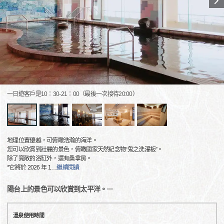
一日遊客戶是10：30-21：00（最後一次接待20:00）
地理位置優越，可俯瞰浩瀚的海洋。
您可以欣賞到壯麗的景色，俯瞰國家天然紀念物“鬼之洗濯板”。
除了寬敞的浴缸外，還有桑拿房。
*它將於 2026 年 1
…
繼續閱讀
陽台上的景色可以欣賞到太平洋。···
溫泉使用時間