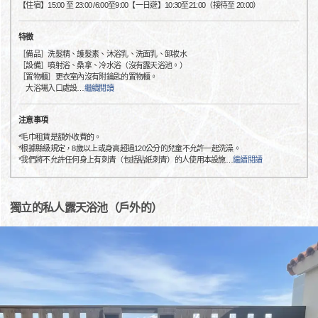
【住宿】15:00 至 23:00 /6:00至9:00【一日遊】10:30至21:00（接待至 20:00）
特徵
［備品］洗髮精、護髮素、沐浴乳、洗面乳、卸妝水
［設備］噴射浴、桑拿、冷水浴（沒有露天浴池。）
［置物櫃］更衣室內沒有附鑰匙的置物櫃。
大浴場入口處設
…
繼續閱讀
注意事項
*毛巾租賃是額外收費的。
*根據縣級規定，8歲以上或身高超過120公分的兒童不允許一起洗澡。
*我們將不允許任何身上有刺青（包括貼紙刺青）的人使用本設施
…
繼續閱讀
獨立的私人露天浴池（戶外的）