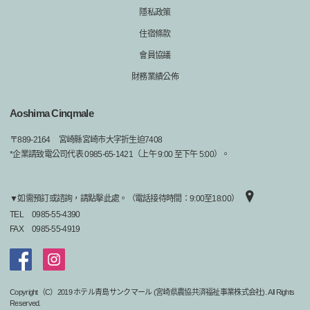
隱私政策
住宿條款
會員協議
財務業績公佈
Aoshima Cinqmale
〒
889-2164
宮崎縣宮崎市大字折生迫7408
*企業請致電公司代表 0985-65-1421（上午 9:00 至下午 5:00）。
▼如需預訂或諮詢，請點擊此處。（電話接待時間：9:00至18:00）
TEL
0985-55-4390
FAX
0985-55-4919
Copyright（C）2019 ホテル青島サンクマール (宮崎県農協共済福祉事業株式会社). All Rights
Reserved.