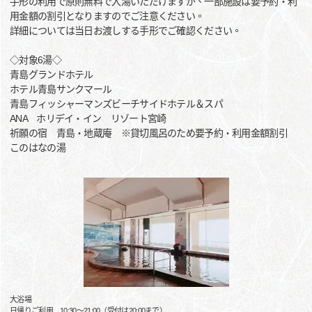
手形の利用で原則無料で入湯いただけますが、一部施設は要予約・利
用金額の割引となりますのでご注意ください。
詳細については当日お渡しする手形でご確認ください。
◇対象6湯◇
青島グランドホテル
ホテル青島サンクマール
青島フィッシャーマンズビーチサイドホテル＆スパ
ANA ホリデイ・イン リゾート宮崎
祈願の宿 青島・地蔵庵 ※貸切風呂のため要予約・利用金額割引
このはなの湯
大浴場
日帰りご利用 10:30～21:00（受付は20:00まで）