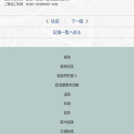
ご宿泊ご利用 15:00～23:00/6:00～9:00
往前
下一個
記事一覧へ戻る
首頁
最新訊息
致我們的客人
超值優惠和活動
溫泉
料理
客房
館內設施
交通指南