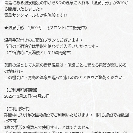
青島にある温泉施設の中から3つの温泉に入れる『温泉手形』が3/10か
ら開始いたしました。
青島サンクマールも対象施設です♪♪
★温泉手形 1,500円 《フロントにて販売中》
温泉手形付きのご宿泊プランもございます。
当日のご宿泊分は手形を使わずご入浴いただけます。
（ご宿泊時に入湯税として150円発生）
美肌の湯として人気の青島温泉は、施設ごとに異なる泉質が楽しめる
のが魅力。
この機会に、青島の温泉を巡って癒しのひとときをご堪能ください。
【ご利用可能期間】
2025年3月10日～4月25日
【ご利用条件】
期間中に3か所の温泉施設でご利用いただけます。（同じ施設で複数回
は不可）
1枚の手形を複数人で使用することはできません。