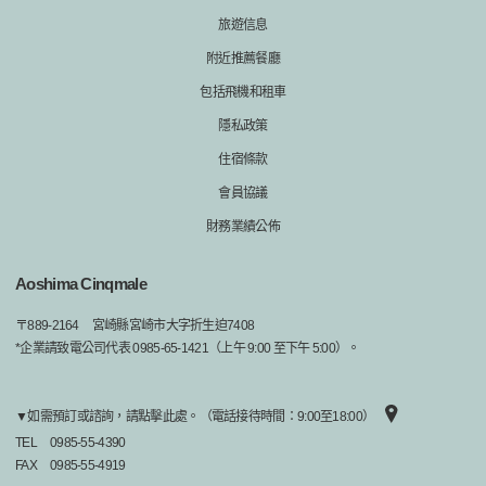
旅遊信息
附近推薦餐廳
包括飛機和租車
隱私政策
住宿條款
會員協議
財務業績公佈
Aoshima Cinqmale
〒
889-2164
宮崎縣宮崎市大字折生迫7408
*企業請致電公司代表 0985-65-1421（上午 9:00 至下午 5:00）。
▼如需預訂或諮詢，請點擊此處。（電話接待時間：9:00至18:00）
TEL
0985-55-4390
FAX
0985-55-4919