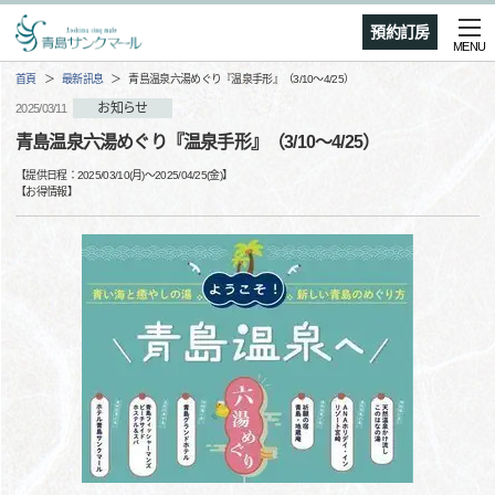
預約訂房
MENU
首頁
最新訊息
青島温泉六湯めぐり『温泉手形』（3/10～4/25）
お知らせ
2025/03/11
青島温泉六湯めぐり『温泉手形』（3/10～4/25）
【提供日程：
2025/03/10(月)
〜
2025/04/25(金)
】
【
お得情報
】