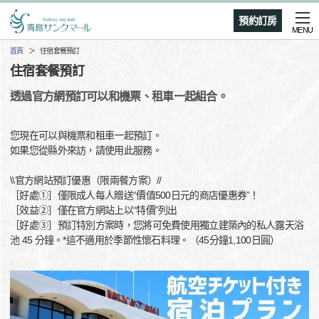
預約訂房
MENU
首頁
住宿套餐預訂
住宿套餐預訂
透過官方網預訂可以和機票、租車一起組合。
您現在可以與機票和租車一起預訂。
如果您從縣外來訪，請使用此服務。
\\官方網站預訂優惠（限兩餐方案）//
［好處①］僅限成人每人贈送“價值500日元的商店優惠券”！
［效益②］僅在官方網站上以“特價”列出
［好處③］預訂特別方案時，您將可免費使用獨立建築內的私人露天浴
池 45 分鐘。*這不適用於季節性懷石料理。（45分鐘1,100日圓）