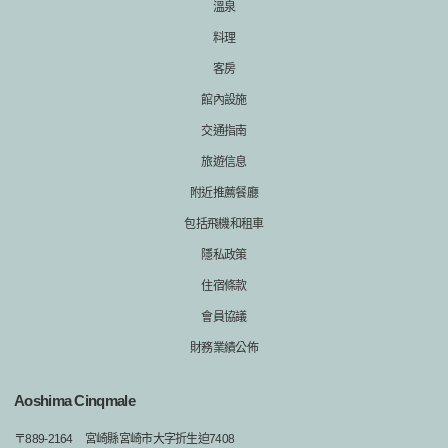
溫泉
料理
客房
館內設施
交通指南
旅遊信息
附近推薦餐廳
包括飛機和租車
隱私政策
住宿條款
會員協議
財務業績公佈
Aoshima Cinqmale
〒
889-2164
宮崎縣宮崎市大字折生迫7408