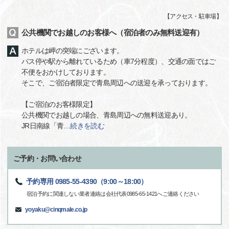
【
アクセス・駐車場
】
公共機関でお越しのお客様へ（宿泊者のみ無料送迎有）
ホテルは岬の突端にございます。
バス停や駅から離れているため（車7分程度）、交通の面ではご
不便をおかけしております。
そこで、ご宿泊者限定で青島周辺への送迎を承っております。
【ご宿泊のお客様限定】
公共機関でお越しの場合、青島周辺への無料送迎あり。
JR日南線「青
…
続きを読む
ご予約・お問い合わせ
予約専用 0985-55-4390（9:00～18:00）
宿泊予約に関連しない業者連絡は会社代表0985-65-1421へご連絡ください
yoyaku@cinqmale.co.jp