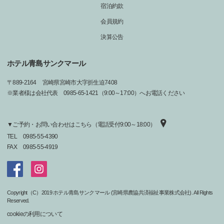
宿泊約款
会員規約
決算公告
ホテル青島サンクマール
〒
889-2164
宮崎県宮崎市大字折生迫7408
※業者様は会社代表 0985-65-1421（9:00～17:00）へお電話ください
▼ご予約・お問い合わせはこちら（電話受付9:00～18:00）
TEL
0985-55-4390
FAX
0985-55-4919
Copyright（C）2019 ホテル青島サンクマール (宮崎県農協共済福祉事業株式会社). All Rights
Reserved.
cookieの利用について