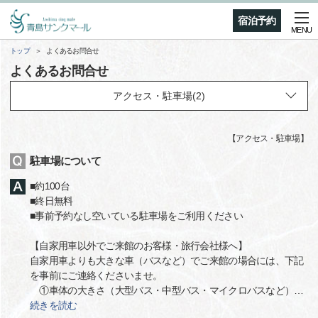
宿泊予約
MENU
トップ
よくあるお問合せ
よくあるお問合せ
【
アクセス・駐車場
】
駐車場について
■約100台
■終日無料
■事前予約なし空いている駐車場をご利用ください
【自家用車以外でご来館のお客様・旅行会社様へ】
自家用車よりも大きな車（バスなど）でご来館の場合には、下記
を事前にご連絡くださいませ。
①車体の大きさ（大型バス・中型バス・マイクロバスなど）
…
続きを読む