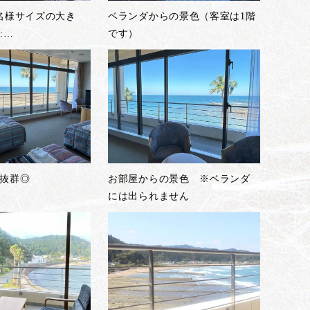
名様サイズの大き
ベランダからの景色（客室は1階
:
…
です）
抜群◎
お部屋からの景色 ※ベランダ
には出られません