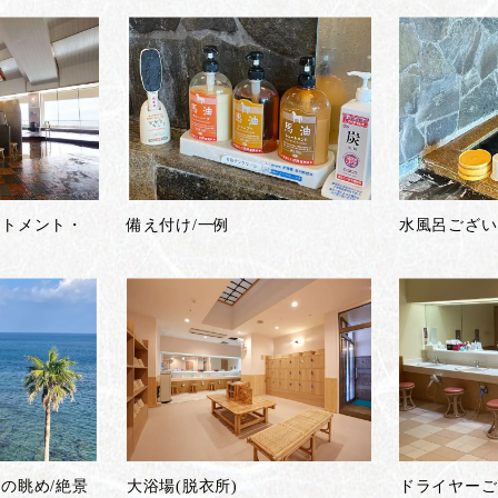
ートメント・
備え付け/一例
水風呂ござい
…
の眺め/絶景
大浴場(脱衣所)
ドライヤーご