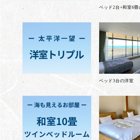
.
ベッド2台+和室6
.
ベッド3台の洋室