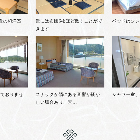
2畳の和洋室
畳には布団6枚ほど敷くことがで
ベッドはシン
きます
しておりませ
スナックが隣にある音響が騒が
シャワー室、
…
しい場合あり、景
…