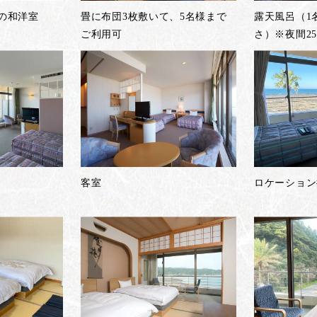
畳の和洋室
畳に布団3枚敷いて、5名様まで
露天風呂（1
ご利用可
さ）※夜間25
客室
ロケーション