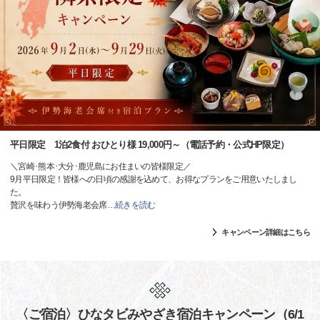
平日限定 1泊2食付 おひとり様 19,000円～（電話予約・公式HP限定）
＼宮崎･熊本･大分･鹿児島にお住まいの皆様限定／
9月平日限定！皆様への日頃の感謝を込めて、お得なプランをご用意いたしまし
た。
贅沢を味わう伊勢海老会席
…
続きを読む
キャンペーン詳細はこちら
〈ご宿泊〉ひなタビみやざき宿泊キャンペーン（6/1