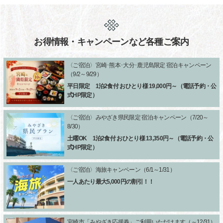
お得情報・キャンペーンなど各種ご案内
〈ご宿泊〉宮崎･熊本･大分･鹿児島限定 宿泊キャンペーン
（9/2～9/29）
平日限定 1泊2食付 おひとり様 19,000円～（電話予約・公
式HP限定）
〈ご宿泊〉みやざき県民限定 宿泊キャンペーン（7/20～
8/30）
土曜OK 1泊2食付 おひとり様 13,350円～（電話予約・公
式HP限定）
〈ご宿泊〉海旅キャンペーン（6/1～1/31）
一人あたり最大5,000円の割引！！
宮崎市「みやざき応援券」ご利用いただけます（～12/31）