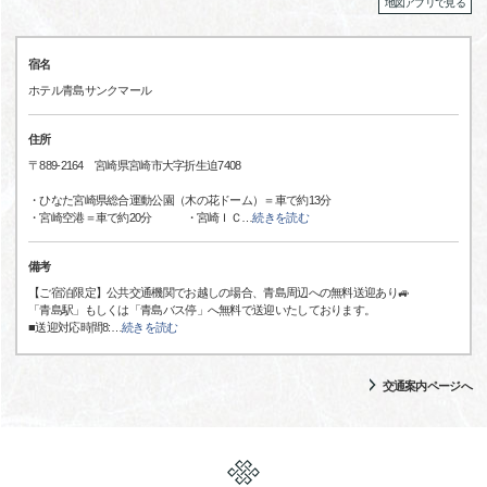
地図アプリで見る
宿名
ホテル青島サンクマール
住所
〒889-2164 宮崎県宮崎市大字折生迫7408
・ひなた宮崎県総合運動公園（木の花ドーム）＝車で約13分
・宮崎空港＝車で約20分 ・宮崎ＩＣ
…
続きを読む
備考
【ご宿泊限定】公共交通機関でお越しの場合、青島周辺への無料送迎あり🚙
「青島駅」もしくは「青島バス停」へ無料で送迎いたしております。
■送迎対応時間8:
…
続きを読む
交通案内ページへ