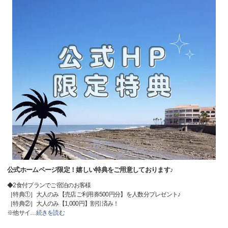
公式ホームページ限定！嬉しい特典をご用意しております♪
◆2食付プランでご宿泊のお客様
［特典①］大人のみ【売店ご利用券500円分】を人数分プレゼント♪
［特典②］大人のみ【1,000円】割引済み！
※他サイ
…
続きを読む