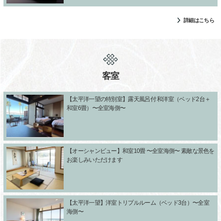
詳細はこちら
客室
【太平洋一望の特別室】露天風呂付 和洋室（ベッド2台＋
和室6畳）〜全室海側〜
【オーシャンビュー】和室10畳 〜全室海側〜 素敵な景色を
お楽しみいただけます
【太平洋一望】洋室トリプルルーム（ベッド3台）〜全室
海側〜