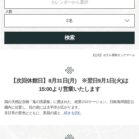
カレンダーから選択
人数
検索
【公式】ホテル青島サンクマール
【次回休館日】8月31日(月) ※翌日9月1日(火)は
15:00より営業いたします
国の天然記念物「鬼の洗濯板」に囲まれた、絶景のロケーション。日南海岸国定公
園内に位置し、目の前には太平洋が広がります。
非日常の景色とともに、美肌の湯と
…
続きを読む