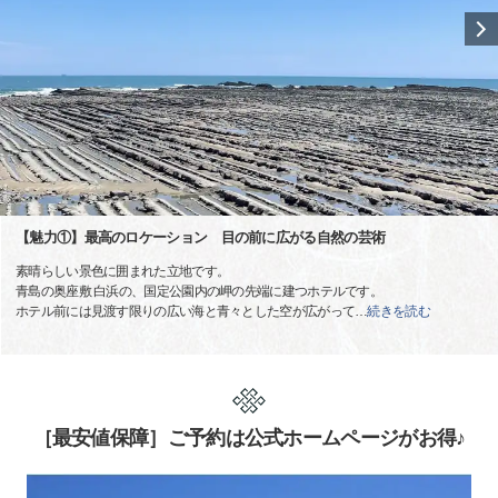
【魅力①】最高のロケーション 目の前に広がる自然の芸術
素晴らしい景色に囲まれた立地です。
青島の奥座敷 白浜の、国定公園内の岬の先端に建つホテルです。
ホテル前には見渡す限りの広い海と青々とした空が広がって
…
続きを読む
［最安値保障］ご予約は公式ホームページがお得♪