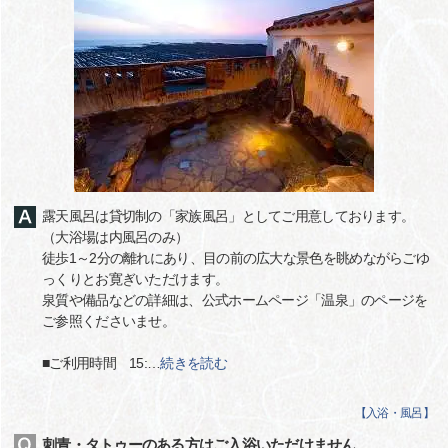
露天風呂は貸切制の「家族風呂」としてご用意しております。
（大浴場は内風呂のみ）
徒歩1～2分の離れにあり、目の前の広大な景色を眺めながらごゆ
っくりとお寛ぎいただけます。
泉質や備品などの詳細は、公式ホームページ「温泉」のページを
ご参照くださいませ。
■ご利用時間 15:
…
続きを読む
【
入浴・風呂
】
刺青・タトゥーのある方はご入浴いただけません