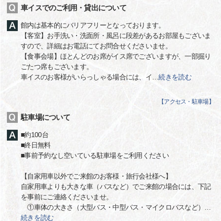
車イスでのご利用・貸出について
館内は基本的にバリアフリーとなっております。
【客室】お手洗い・洗面所・風呂に段差があるお部屋もございま
すので、詳細はお電話にてお問合せくださいませ。
【食事会場】ほとんどのお席がイス席でございますが、一部掘り
ごたつ席もございます。
車イスのお客様がいらっしゃる場合には、イ
…
続きを読む
【
アクセス・駐車場
】
駐車場について
■約100台
■終日無料
■事前予約なし空いている駐車場をご利用ください
【自家用車以外でご来館のお客様・旅行会社様へ】
自家用車よりも大きな車（バスなど）でご来館の場合には、下記
を事前にご連絡くださいませ。
①車体の大きさ（大型バス・中型バス・マイクロバスなど）
…
続きを読む