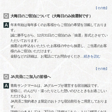
【
その他
】
大晦日のご宿泊について（大晦日のみ抽選制です）
年末年始は毎年多くのお客様からご宿泊の希望を頂戴しておりま
す。
誠に勝手ながら、12月31日のご宿泊のみ「抽選」形式とさせてい
ただいております。
抽選のお申込をいただいたお客様の中から抽選し、ご当選のお客
様のみご宿泊いただけます。
金額などの詳細は、お電話にてお問合せくださ
…
続きを読む
【
その他
】
JA共済にご加入の皆様へ
青島サンクマールは、JAグループが運営する宿泊施設です。
皆様に、のんびり・湯ったりとした憩いのひとときをお過ごしい
ただけるよう、
JA共済ご契約者さま限定のおトクな宿泊割引をご用意しておりま
す。
詳細につきましては、下記の「詳細はこちら」よりご確認くださ