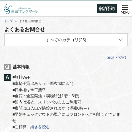
宿泊予約
MENU
トップ
よくあるお問合せ
よくあるお問合せ
【
宿泊・客室
】
基本情報
■無料Wi-Fi
■車椅子貸出あり（正面玄関に3台）
■駐車場は全て無料
■全館・全室禁煙（喫煙所は1階・3階）
■館内は浴衣・スリッパのままご利用可
■夜間は出入口が施錠されます（深夜0時～）
■早朝チェックアウトの場合にはフロントへご相談くださいま
せ。
■ご精算
…
続きを読む