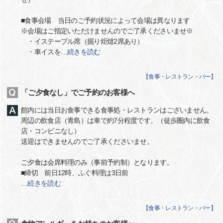
■食事会場 当日のご予約状況によって会場は異なります
※会場はご指定いただけませんのでご了承くださいませ※
・イステーブル席（掘り炬燵2席あり）
・車イスを
…
続きを読む
【
食事・レストラン・バー
】
「ご夕食なし」でご予約のお客様へ
館内には当日お食事できる食事処・レストランはございません。
周辺の飲食店（青島）は車で約7分程度です。（徒歩圏内に飲食
店・コンビニなし）
送迎はできませんのでご了承くださいませ。
ご夕食は会席料理のみ（事前予約制）となります。
■締切 前日12時、ふぐ料理は3日前
…
続きを読む
【
食事・レストラン・バー
】