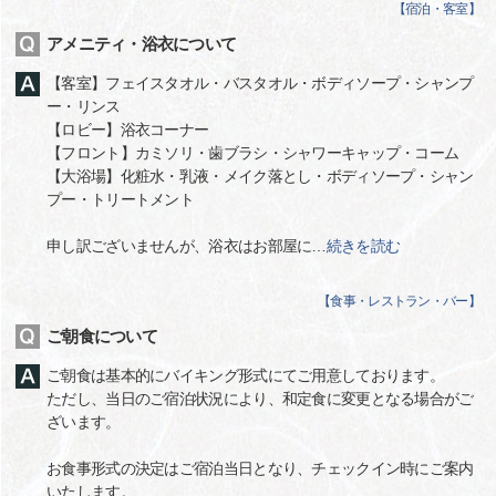
【
宿泊・客室
】
アメニティ・浴衣について
【客室】フェイスタオル・バスタオル・ボディソープ・シャンプ
ー・リンス
【ロビー】浴衣コーナー
【フロント】カミソリ・歯ブラシ・シャワーキャップ・コーム
【大浴場】化粧水・乳液・メイク落とし・ボディソープ・シャン
プー・トリートメント
申し訳ございませんが、浴衣はお部屋に
…
続きを読む
【
食事・レストラン・バー
】
ご朝食について
ご朝食は基本的にバイキング形式にてご用意しております。
ただし、当日のご宿泊状況により、和定食に変更となる場合がご
ざいます。
お食事形式の決定はご宿泊当日となり、チェックイン時にご案内
いたします。