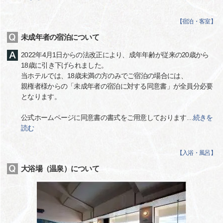
【
宿泊・客室
】
未成年者の宿泊について
2022年4月1日からの法改正により、成年年齢が従来の20歳から
18歳に引き下げられました。
当ホテルでは、18歳未満の方のみでご宿泊の場合には、
親権者様からの「未成年者の宿泊に対する同意書」が全員分必要
となります。
公式ホームページに同意書の書式をご用意しております
…
続きを
読む
【
入浴・風呂
】
大浴場（温泉）について