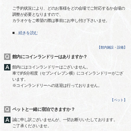
ご予約状況により、どのお客様をどの会場でご対応するか会場の
調整が必要となりますので、
カラオケをご希望の際は事前にお申し付け下さいませ。
■
…
続きを読む
【
館内施設・設備
】
館内にコインランドリーはありますか？
館内にはコインランドリーはございません。
車で約5分程度（セブンイレブン横）にコインランドリーがござ
います。
※コインランドリーへの送迎は行っておりません。
【
ペット
】
ペットと一緒に宿泊できますか？
誠に申し訳ございませんが、一切お断りいたしております。
ご了承くださいませ。