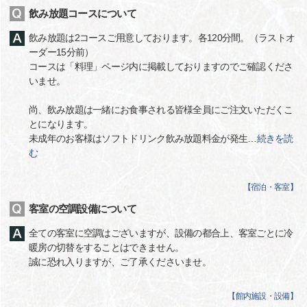
飲み放題コースについて
飲み放題は2コースご用意しております。各120分間。（ラストオ
ーダー15分前）
コースは「料理」ページ内に掲載しておりますのでご確認くださ
いませ。
尚、飲み放題は一緒にお食事される皆様全員にご注文いただくこ
とになります。
未成年のお客様はソフトドリンク飲み放題料金が発生
…
続きを読
む
【
宿泊・客室
】
客室の空調設備について
全ての客室に空調はございますが、設備の都合上、客室ごとに冷
暖房の切替をすることはできません。
誠に恐れ入りますが、ご了承くださいませ。
【
館内施設・設備
】