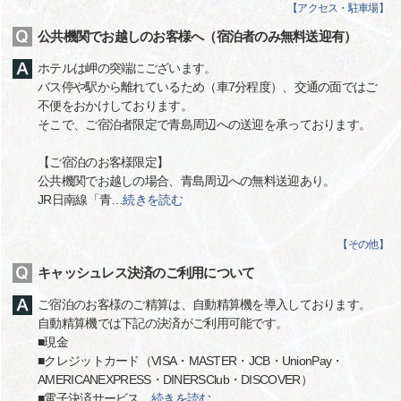
【
アクセス・駐車場
】
公共機関でお越しのお客様へ（宿泊者のみ無料送迎有）
ホテルは岬の突端にございます。
バス停や駅から離れているため（車7分程度）、交通の面ではご
不便をおかけしております。
そこで、ご宿泊者限定で青島周辺への送迎を承っております。
【ご宿泊のお客様限定】
公共機関でお越しの場合、青島周辺への無料送迎あり。
JR日南線「青
…
続きを読む
【
その他
】
キャッシュレス決済のご利用について
ご宿泊のお客様のご精算は、自動精算機を導入しております。
自動精算機では下記の決済がご利用可能です。
■現金
■クレジットカード（VISA・MASTER・JCB・UnionPay・
AMERICANEXPRESS・DINERSClub・DISCOVER）
■電子決済サービス
…
続きを読む