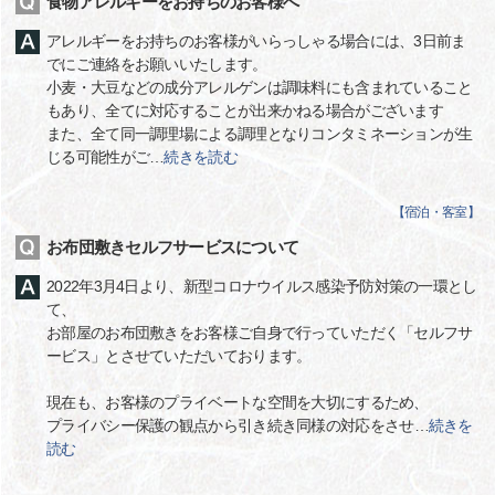
食物アレルギーをお持ちのお客様へ
アレルギーをお持ちのお客様がいらっしゃる場合には、3日前ま
でにご連絡をお願いいたします。
小麦・大豆などの成分アレルゲンは調味料にも含まれていること
もあり、全てに対応することが出来かねる場合がございます
また、全て同一調理場による調理となりコンタミネーションが生
じる可能性がご
…
続きを読む
【
宿泊・客室
】
お布団敷きセルフサービスについて
2022年3月4日より、新型コロナウイルス感染予防対策の一環とし
て、
お部屋のお布団敷きをお客様ご自身で行っていただく「セルフサ
ービス」とさせていただいております。
現在も、お客様のプライベートな空間を大切にするため、
プライバシー保護の観点から引き続き同様の対応をさせ
…
続きを
読む