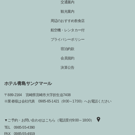
交通案内
観光案内
周辺のおすすめ飲食店
航空機・レンタカー付
プライバシーポリシー
宿泊約款
会員規約
決算公告
ホテル青島サンクマール
〒
889-2164
宮崎県宮崎市大字折生迫7408
※業者様は会社代表 0985-65-1421（9:00～17:00）へお電話ください
▼ご予約・お問い合わせはこちら（電話受付9:00～18:00）
TEL
0985-55-4390
FAX
0985-55-4919