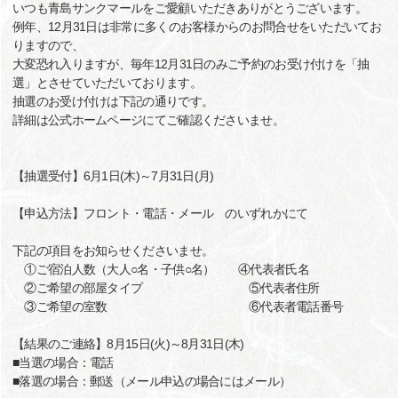
いつも青島サンクマールをご愛顧いただきありがとうございます。
例年、12月31日は非常に多くのお客様からのお問合せをいただいてお
りますので、
大変恐れ入りますが、毎年12月31日のみご予約のお受け付けを「抽
選」とさせていただいております。
抽選のお受け付けは下記の通りです。
詳細は公式ホームページにてご確認くださいませ。
【抽選受付】6月1日(木)～7月31日(月)
【申込方法】フロント・電話・メール のいずれかにて
下記の項目をお知らせくださいませ。
①ご宿泊人数（大人○名・子供○名） ④代表者氏名
②ご希望の部屋タイプ ⑤代表者住所
③ご希望の室数 ⑥代表者電話番号
【結果のご連絡】8月15日(火)～8月31日(木)
■当選の場合：電話
■落選の場合：郵送（メール申込の場合にはメール）