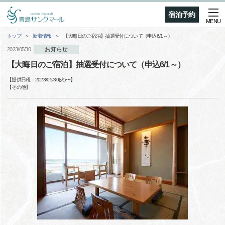
宿泊予約
MENU
トップ
新着情報
【大晦日のご宿泊】抽選受付について（申込6/1～）
お知らせ
2023/05/30
【大晦日のご宿泊】抽選受付について（申込6/1～）
【提供日程：
2023/05/30(火)
〜】
【
その他
】