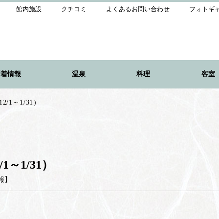
館内施設
クチコミ
よくあるお問い合わせ
フォトギ
新着情報
温泉
料理
客室
1～1/31）
～1/31）
報
】