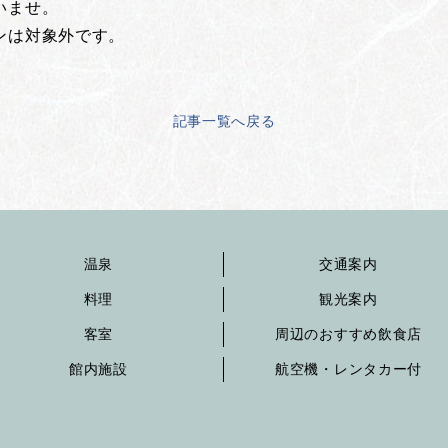
いませ。
ンは対象外です。
記事一覧へ戻る
温泉
交通案内
料理
観光案内
客室
周辺のおすすめ飲食店
館内施設
航空機・レンタカー付