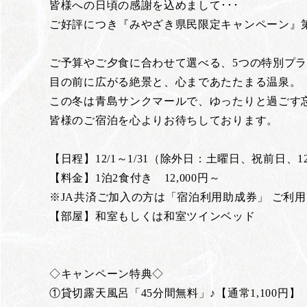
皆様への日頃の感謝を込めまして･･･
ご好評につき『みやざき県民限定キャンペーン』第
ご予算やご夕食に合わせて選べる、5つの特別プ
目の前に広がる絶景と、心まであたたまる温泉。
この冬は青島サンクマールで、ゆったりと過ごす
皆様のご宿泊を心よりお待ちしております。
【日程】12/1～1/31（除外日：土曜日、祝前日、12/
【料金】1泊2食付き 12,000円～
※JA共済ご加入の方は「宿泊利用助成券」 ご利用で
【部屋】和室もしくは和室ツインベッド
◇キャンペーン特典◇
①貸切露天風呂「45分間無料」♪【通常1,100円】