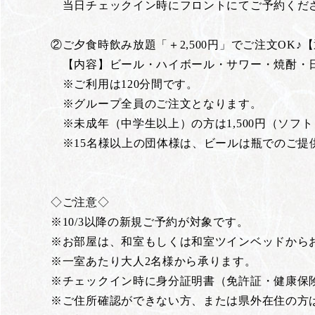
当日チェックイン時にフロントにてご予約くだ
②ご夕食時飲み放題「＋2,500円」でご注文OK♪【通
【内容】ビール・ハイボール・サワー・焼酎・
※ご利用は120分間です。
※グループ全員のご注文となります。
※未成年（中学生以上）の方は1,500円（ソフ
※15名様以上の団体様は、ビールは瓶でのご提
◇ご注意◇
※10/3以降の新規ご予約が対象です。
※お部屋は、和室もしくは和室ツインベッドから
※一室あたり大人2名様から承ります。
※チェックイン時に身分証明書（免許証・健康保
※ご住所確認ができない方、または県外在住の方