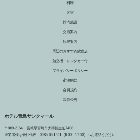
料理
客室
館内施設
交通案内
観光案内
周辺のおすすめ飲食店
航空機・レンタカー付
プライバシーポリシー
宿泊約款
会員規約
決算公告
ホテル青島サンクマール
〒
889-2164
宮崎県宮崎市大字折生迫7408
※業者様は会社代表 0985-65-1421（9:00～17:00）へお電話ください