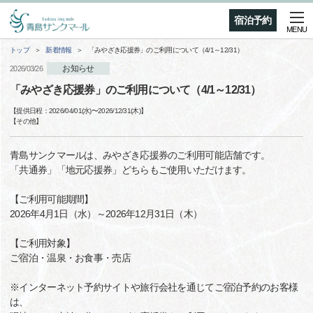
宿泊予約
MENU
トップ
新着情報
「みやざき応援券」のご利用について（4/1～12/31）
お知らせ
2026/03/26
「みやざき応援券」のご利用について（4/1～12/31）
【提供日程：
2026/04/01(水)
〜
2026/12/31(木)
】
【
その他
】
青島サンクマールは、みやざき応援券のご利用可能店舗です。
「共通券」「地元応援券」どちらもご使用いただけます。
【ご利用可能期間】
2026年4月1日（水）～2026年12月31日（木）
【ご利用対象】
ご宿泊・温泉・お食事・売店
※インターネット予約サイトや旅行会社を通じてご宿泊予約のお客様
は、