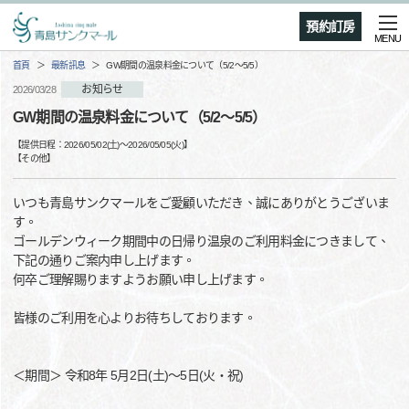
預約訂房
MENU
首頁
最新訊息
GW期間の温泉料金について（5/2～5/5）
お知らせ
2026/03/28
GW期間の温泉料金について（5/2～5/5）
【提供日程：
2026/05/02(土)
〜
2026/05/05(火)
】
【
その他
】
いつも青島サンクマールをご愛顧いただき、誠にありがとうございま
す。
ゴールデンウィーク期間中の日帰り温泉のご利用料金につきまして、
下記の通りご案内申し上げます。
何卒ご理解賜りますようお願い申し上げます。
皆様のご利用を心よりお待ちしております。
＜期間＞ 令和8年 5月2日(土)～5日(火・祝)