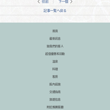
往前
下一個
記事一覧へ戻る
首頁
最新訊息
致我們的客人
超值優惠和活動
溫泉
料理
客房
館內設施
交通指南
旅遊信息
附近推薦餐廳