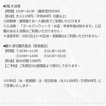
■3階 大浴場
【時間】10:30～21:00 （最終受付20:00）
【料金】大人1,100円／子供600円（3歳以上）
※回数券：通常通りお一人様1枚でご利用いただけます
※入浴券：「ゴールデンウィーク・お盆・年末年始は除きます」と記
載のある入浴券はご利用いただけません。
※温泉手形：5月2日(土)～6日(水・祝振替)はご利用いただけません。
■離れ 貸切露天風呂［家族風呂］
【時間】①10:30～11:30 ②11:45～12:45
③13:00～14:00 ④14:15～15:15
【料金】各60分間 3,500円
【ご予約】ご利用日の1週間前より受付しております。
※5月6日（水・祝振替）は、祝日料金（大人1,000円／子供500円）に
て営業いたします。