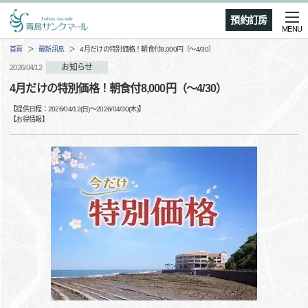
預約訂房
MENU
首頁
最新訊息
4月だけの特別価格！朝食付8,000円（～4/30）
お知らせ
2026/04/12
4月だけの特別価格！朝食付8,000円（～4/30）
【提供日程：
2026/04/12(日)
〜
2026/04/30(木)
】
【
お得情報
】