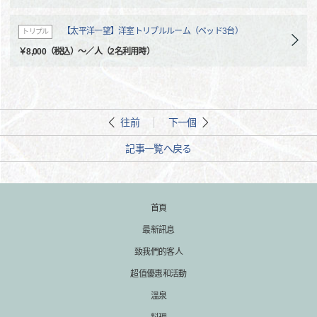
【太平洋一望】洋室トリプルルーム（ベッド3台）
トリプル
￥8,000（税込）～／人（2名利用時）
往前
下一個
記事一覧へ戻る
首頁
最新訊息
致我們的客人
超值優惠和活動
溫泉