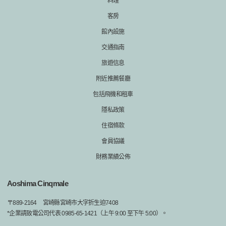
料理
客房
館內設施
交通指南
旅遊信息
附近推薦餐廳
包括飛機和租車
隱私政策
住宿條款
會員協議
財務業績公佈
Aoshima Cinqmale
〒
889-2164
宮崎縣宮崎市大字折生迫7408
*企業請致電公司代表 0985-65-1421（上午 9:00 至下午 5:00）。