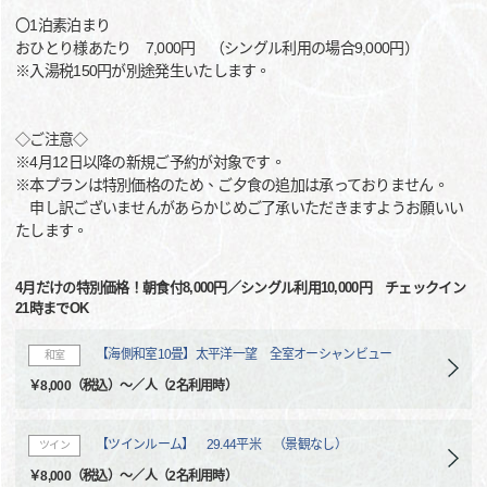
〇1泊素泊まり
おひとり様あたり 7,000円 （シングル利用の場合9,000円）
※入湯税150円が別途発生いたします。
◇ご注意◇
※4月12日以降の新規ご予約が対象です。
※本プランは特別価格のため、ご夕食の追加は承っておりません。
申し訳ございませんがあらかじめご了承いただきますようお願いい
たします。
4月だけの特別価格！朝食付8,000円／シングル利用10,000円 チェックイン
21時までOK
【海側和室10畳】太平洋一望 全室オーシャンビュー
和室
￥8,000（税込）～／人（2名利用時）
【ツインルーム】 29.44平米 （景観なし）
ツイン
￥8,000（税込）～／人（2名利用時）