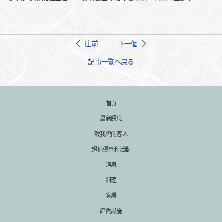
往前
下一個
記事一覧へ戻る
首頁
最新訊息
致我們的客人
超值優惠和活動
溫泉
料理
客房
館內設施