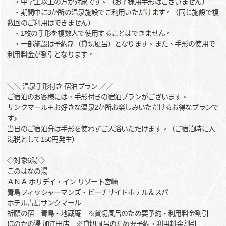
・中学生以上の方が対象です。（お子様用手形はございません）
・期間中に3か所の温泉施設でご利用いただけます。（同じ施設で複
数回のご利用はできません）
・1枚の手形を複数人で使用することはできません。
・一部施設は予約制（貸切風呂）となります。また、手形の使用で
利用料金が割引となります。
＼＼ 温泉手形付き 宿泊プラン ／／
ご宿泊のお客様には、手形付きの宿泊プランがございます。
サンクマール＋お好きな温泉2か所お楽しみいただけるお得なプランで
す♪
当日のご宿泊分は手形を使わずご入浴いただけます。（ご宿泊時に入
湯税として150円発生）
◇対象6湯◇
このはなの湯
ＡＮＡ ホリデイ・イン リゾート宮崎
青島フィッシャーマンズ・ビーチサイドホテル＆スパ
ホテル青島サンクマール
祈願の宿 青島・地蔵庵 ※貸切風呂のため要予約・利用料金割引
ほのかの湯 加江田店 ※貸切風呂のため要予約・利用料金割引