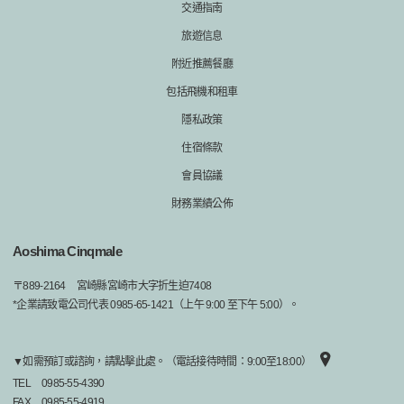
交通指南
旅遊信息
附近推薦餐廳
包括飛機和租車
隱私政策
住宿條款
會員協議
財務業績公佈
Aoshima Cinqmale
〒
889-2164
宮崎縣宮崎市大字折生迫7408
*企業請致電公司代表 0985-65-1421（上午 9:00 至下午 5:00）。
▼如需預訂或諮詢，請點擊此處。（電話接待時間：9:00至18:00）
TEL
0985-55-4390
FAX
0985-55-4919