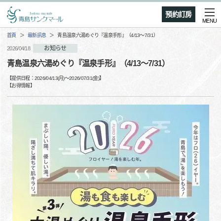
預約訂房
MENU
首頁
最新訊息
青島温泉六湯めぐり『温泉手形』（4/13～7/31）
お知らせ
2026/04/18
青島温泉六湯めぐり『温泉手形』（4/13～7/31）
【提供日程：
2026/04/13(月)
〜
2026/07/31(金)
】
【
お得情報
】