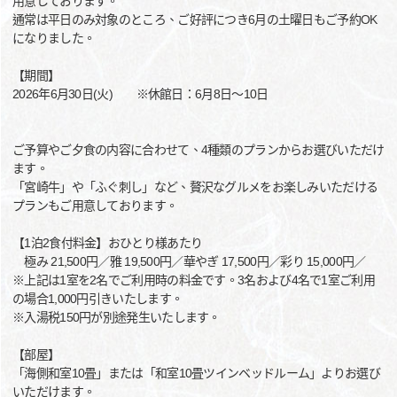
用意しております。
通常は平日のみ対象のところ、ご好評につき6月の土曜日もご予約OK
になりました。
【期間】
2026年6月30日(火) ※休館日：6月8日～10日
ご予算やご夕食の内容に合わせて、4種類のプランからお選びいただけ
ます。
「宮崎牛」や「ふぐ刺し」など、贅沢なグルメをお楽しみいただける
プランもご用意しております。
【1泊2食付料金】おひとり様あたり
極み 21,500円／雅 19,500円／華やぎ 17,500円／彩り 15,000円／
※上記は1室を2名でご利用時の料金です。3名および4名で1室ご利用
の場合1,000円引きいたします。
※入湯税150円が別途発生いたします。
【部屋】
「海側和室10畳」または「和室10畳ツインベッドルーム」よりお選び
いただけます。