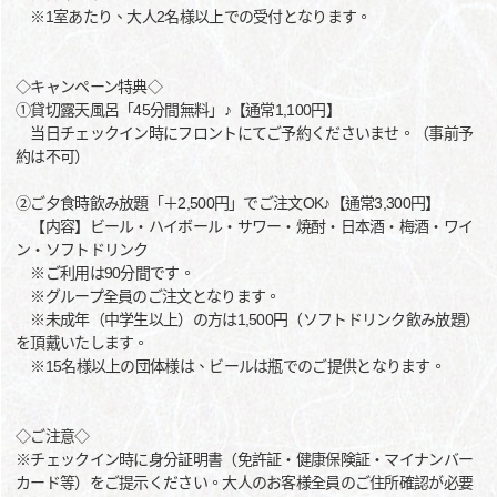
※1室あたり、大人2名様以上での受付となります。
◇キャンペーン特典◇
①貸切露天風呂「45分間無料」♪【通常1,100円】
当日チェックイン時にフロントにてご予約くださいませ。（事前予
約は不可）
②ご夕食時飲み放題「＋2,500円」でご注文OK♪【通常3,300円】
【内容】ビール・ハイボール・サワー・焼酎・日本酒・梅酒・ワイ
ン・ソフトドリンク
※ご利用は90分間です。
※グループ全員のご注文となります。
※未成年（中学生以上）の方は1,500円（ソフトドリンク飲み放題）
を頂戴いたします。
※15名様以上の団体様は、ビールは瓶でのご提供となります。
◇ご注意◇
※チェックイン時に身分証明書（免許証・健康保険証・マイナンバー
カード等）をご提示ください。大人のお客様全員のご住所確認が必要