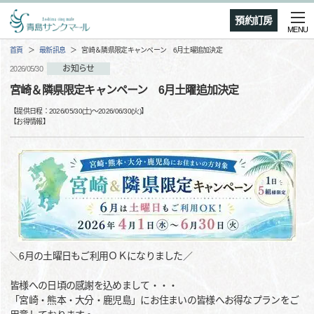
預約訂房
MENU
首頁
最新訊息
宮崎＆隣県限定キャンペーン 6月土曜追加決定
お知らせ
2026/05/30
宮崎＆隣県限定キャンペーン 6月土曜追加決定
【提供日程：
2026/05/30(土)
〜
2026/06/30(火)
】
【
お得情報
】
＼6月の土曜日もご利用ＯＫになりました／
皆様への日頃の感謝を込めまして・・・
「宮崎・熊本・大分・鹿児島」にお住まいの皆様へお得なプランをご