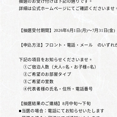
抽選のお受け付けは下記の通りです。
詳細は公式ホームページにてご確認くださいませ
【抽選受付期間】2026年6月1日(月)～7月31日(金)
【申込方法】フロント・電話・メール のいずれ
下記の項目をお知らせくださいませ。
①ご宿泊人数（大人○名・お子様○名）
②ご希望のお部屋タイプ
③ご希望の室数
④代表者様の氏名・住所・電話番号
【抽選結果のご連絡】8月中旬～下旬
■当選の場合：電話にてお知らせいたします