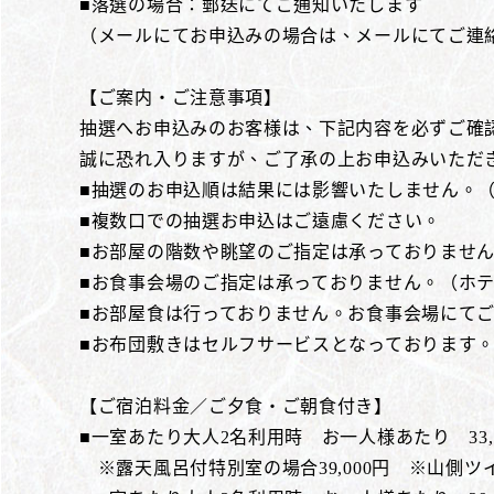
■落選の場合：郵送にてご通知いたします
（メールにてお申込みの場合は、メールにてご連
【ご案内・ご注意事項】
抽選へお申込みのお客様は、下記内容を必ずご確
誠に恐れ入りますが、ご了承の上お申込みいただ
■抽選のお申込順は結果には影響いたしません。
■複数口での抽選お申込はご遠慮ください。
■お部屋の階数や眺望のご指定は承っておりませ
■お食事会場のご指定は承っておりません。（ホ
■お部屋食は行っておりません。お食事会場にて
■お布団敷きはセルフサービスとなっております
【ご宿泊料金／ご夕食・ご朝食付き】
■一室あたり大人2名利用時 お一人様あたり 33,0
※露天風呂付特別室の場合39,000円 ※山側ツイ