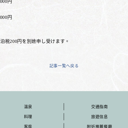
00円
00円
泊税200円を別途申し受けます。
記事一覧へ戻る
溫泉
交通指南
料理
旅遊信息
客房
附近推薦餐廳