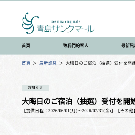
首頁
致我們的客人
最新訊
首頁
最新訊息
大晦日のご宿泊（抽選）受付を開
お知らせ
大晦日のご宿泊（抽選）受付を開
【提供日程：
2026/06/01(月)
〜
2026/07/31(金)
】
【
その他