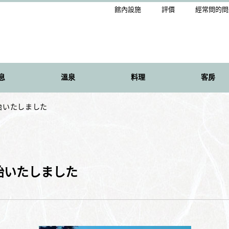
館內設施
評價
經常問的問
息
溫泉
料理
客房
始いたしました
始いたしました
】