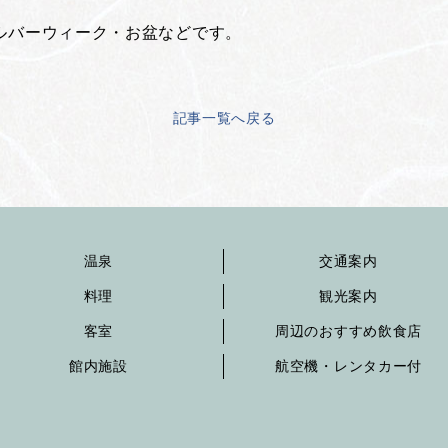
ルバーウィーク・お盆などです。
記事一覧へ戻る
温泉
交通案内
料理
観光案内
客室
周辺のおすすめ飲食店
館内施設
航空機・レンタカー付