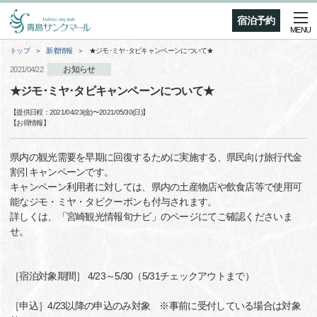
宿泊予約
MENU
トップ
新着情報
★ジモ･ミヤ･タビキャンペーンについて★
お知らせ
2021/04/22
★ジモ･ミヤ･タビキャンペーンについて★
【提供日程：
2021/04/23(金)
〜
2021/05/30(日)
】
【
お得情報
】
県内の観光需要を早期に回復するために実施する、県民向け旅行代金
割引キャンペーンです。
キャンペーン利用者に対しては、県内の土産物店や飲食店等で使用可
能なジモ・ミヤ・タビクーポンも付与されます。
詳しくは、「宮崎観光情報旬ナビ」のページにてご確認くださいま
せ。
［宿泊対象期間］ 4/23～5/30（5/31チェックアウトまで）
［申込］4/23以降の申込のみ対象 ※事前に受付している場合は対象