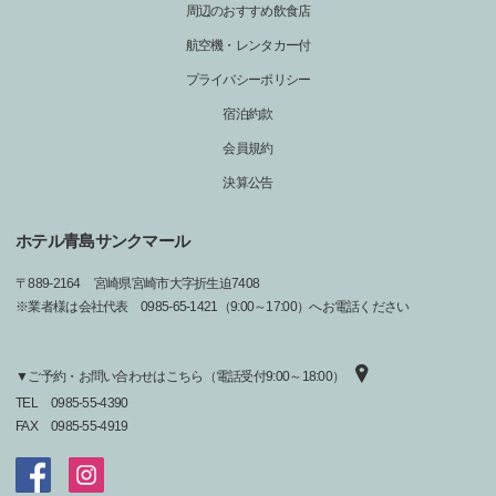
周辺のおすすめ飲食店
航空機・レンタカー付
プライバシーポリシー
宿泊約款
会員規約
決算公告
ホテル青島サンクマール
〒
889-2164
宮崎県宮崎市大字折生迫7408
※業者様は会社代表 0985-65-1421（9:00～17:00）へお電話ください
▼ご予約・お問い合わせはこちら（電話受付9:00～18:00）
TEL
0985-55-4390
FAX
0985-55-4919