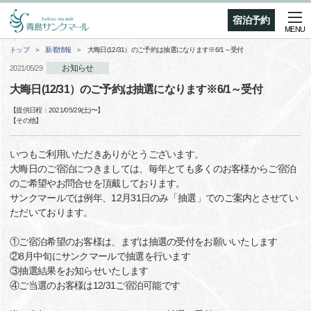
宿泊予約
MENU
トップ
新着情報
大晦日(12/31）のご予約は抽選になります※6/1～受付
お知らせ
2021/05/29
大晦日(12/31）のご予約は抽選になります※6/1～受付
【提供日程：
2021/05/29(土)
〜】
【
その他
】
いつもご利用いただきありがとうございます。
大晦日のご宿泊につきましては、毎年とても多くのお客様からご宿泊
のご希望やお問合せを頂戴しております。
サンクマールでは例年、12月31日のみ「抽選」でのご案内とさせてい
ただいております。
①ご宿泊希望のお客様は、まずは抽選の受付をお願いいたします
②8月中旬にサンクマールで抽選を行います
③抽選結果をお知らせいたします
④ご当選のお客様は12/31ご宿泊可能です