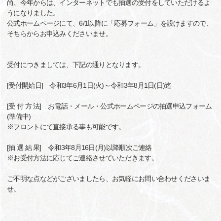
尚、今年からは、インターネットでも抽選の受付をしていただけるよ
うになりました。
公式ホームページにて、6/1以降に「応募フォーム」を設けますので、
そちらからお申込みくださいませ。
受付につきましては、下記の通りとなります。
[受付開始日] 令和3年6月1日(火)～令和3年8月1日(日)迄
[受 付 方 法] お電話・メール・公式ホームページの抽選申込フォーム
(準備中)
※フロントにて直接承る事も可能です。
[抽 選 結 果] 令和3年8月16日(月)以降順次ご連絡
※お受付方法に応じてご連絡させていただきます。
ご不明な点などがございましたら、お気軽にお問い合わせくださいま
せ。