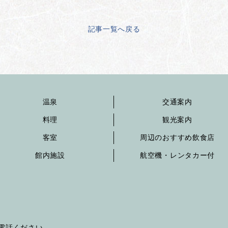
記事一覧へ戻る
温泉
交通案内
料理
観光案内
客室
周辺のおすすめ飲食店
館内施設
航空機・レンタカー付
へお電話ください