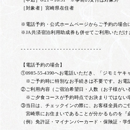
［対象者］宮崎県在住者
※電話予約・公式ホームページからご予約の場合に
※JA共済宿泊利用助成券も併せてご利用いただけ
- - - - - - - - - - - - - - - - - - - - - - - - - - -
【電話予約の場合】
①0985-55-4390へお電話いただき、「ジモ
※ご予約時に特別なお手続きは不要です。お電
②ご利用内容（ご宿泊希望日・人数（お子様がい
※ご夕食コースが予約時点でお決まりではない場
③当日は、チェックインの際に、お客様全員のご
宮崎県にお住まいであることが分かるものを『
（例）免許証・マイナンバーカード・保険証・学