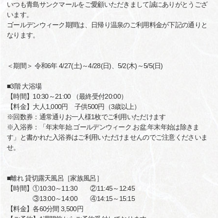
いつも青島サンクマールをご愛顧いただきまして誠にありがとうござ
います。
ゴールデンウィーク期間は、日帰り温泉のご利用料金が下記の通りと
なります。
＜期間＞ 令和6年 4/27(土)～4/28(日)、5/2(木)～5/5(日)
■3階 大浴場
【時間】10:30～21:00 （最終受付20:00）
【料金】大人1,000円 子供500円（3歳以上）
※回数券：通常通りお一人様1枚でご利用いただけます
※入浴券：「年末年始.ゴールデンウィーク.お盆.年末年始は除きま
す」と書かれた入浴券はご利用いただけませんのでご注意くださいま
せ。
■離れ 貸切露天風呂［家族風呂］
【時間】①10:30～11:30 ②11:45～12:45
③13:00～14:00 ④14:15～15:15
【料金】各60分間 3,500円