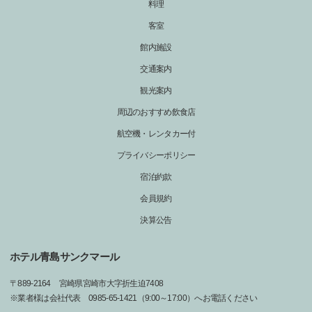
料理
客室
館内施設
交通案内
観光案内
周辺のおすすめ飲食店
航空機・レンタカー付
プライバシーポリシー
宿泊約款
会員規約
決算公告
ホテル青島サンクマール
〒
889-2164
宮崎県宮崎市大字折生迫7408
※業者様は会社代表 0985-65-1421（9:00～17:00）へお電話ください