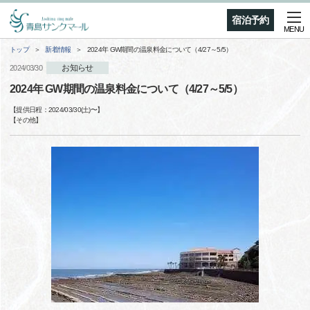
宿泊予約
MENU
トップ
新着情報
2024年 GW期間の温泉料金について（4/27～5/5）
お知らせ
2024/03/30
2024年 GW期間の温泉料金について（4/27～5/5）
【提供日程：
2024/03/30(土)
〜】
【
その他
】