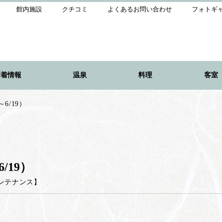
館内施設
クチコミ
よくあるお問い合わせ
フォトギ
新着情報
温泉
料理
客室
6/19）
/19）
ンテナンス
】